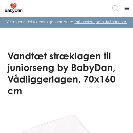
menu
Vi sælger (udelukkende) gennem vores
forhandlere, som du finder her.
Vandtæt stræklagen til
juniorseng by BabyDan,
Vådliggerlagen, 70x160
cm