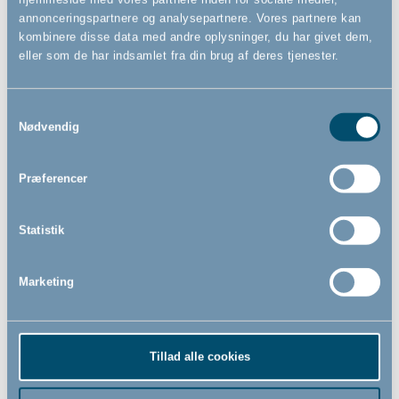
annonceringspartnere og analysepartnere. Vores partnere kan
kombinere disse data med andre oplysninger, du har givet dem,
eller som de har indsamlet fra din brug af deres tjenester.
Samtykkevalg
Nødvendig
Tisseunderlag til tremmeseng
Dusty Grey stræklagen til
og juniorseng by BabyDan,
juniorseng by BabyDan,
Præferencer
60x120 cm
70x140/160 cm
Statistik
229,00
99,00
DKK
DKK
Marketing
Tillad alle cookies