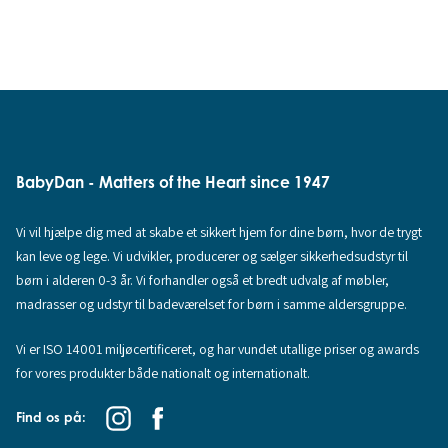
BabyDan - Matters of the Heart since 1947
Vi vil hjælpe dig med at skabe et sikkert hjem for dine børn, hvor de trygt
kan leve og lege. Vi udvikler, producerer og sælger sikkerhedsudstyr til
børn i alderen 0-3 år. Vi forhandler også et bredt udvalg af møbler,
madrasser og udstyr til badeværelset for børn i samme aldersgruppe.
Vi er ISO 14001 miljøcertificeret, og har vundet utallige priser og awards
for vores produkter både nationalt og internationalt.
Find os på: