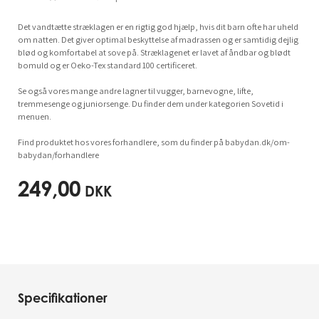
Det vandtætte stræklagen er en rigtig god hjælp, hvis dit barn ofte har uheld
om natten. Det giver optimal beskyttelse af madrassen og er samtidig dejlig
blød og komfortabel at sove på. Stræklagenet er lavet af åndbar og blødt
bomuld og er Oeko-Tex standard 100 certificeret.
Se også vores mange andre lagner til vugger, barnevogne, lifte,
tremmesenge og juniorsenge. Du finder dem under kategorien Sovetid i
menuen.
Find produktet hos vores forhandlere, som du finder på babydan.dk/om-
babydan/forhandlere
249,00
DKK
Specifikationer