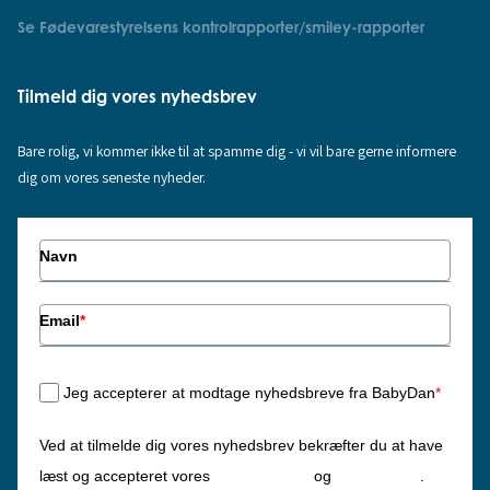
Se Fødevarestyrelsens kontrolrapporter/smiley-rapporter
Tilmeld dig vores nyhedsbrev
Bare rolig, vi kommer ikke til at spamme dig - vi vil bare gerne informere
dig om vores seneste nyheder.
Navn
Email
*
Jeg accepterer at modtage nyhedsbreve fra BabyDan
*
Ved at tilmelde dig vores nyhedsbrev bekræfter du at have
Privatlivspolitik
Cookiepolitik
læst og accepteret vores
og
.