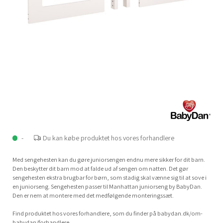
-
Du kan købe produktet hos vores forhandlere
Med sengehesten kan du gøre juniorsengen endnu mere sikker for dit barn.
Den beskytter dit barn mod at falde ud af sengen om natten. Det gør
sengehesten ekstra brugbar for børn, som stadig skal vænne sig til at sove i
en juniorseng. Sengehesten passer til Manhattan juniorseng by BabyDan.
Den er nem at montere med det medfølgende monteringssæt.
Find produktet hos vores forhandlere, som du finder på babydan.dk/om-
babydan/forhandlere