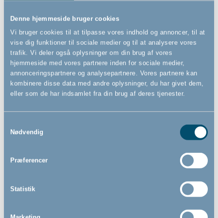
Vådliggerlagen, 70x160 cm
70x160 cm
Denne hjemmeside bruger cookies
Vi bruger cookies til at tilpasse vores indhold og annoncer, til at
vise dig funktioner til sociale medier og til at analysere vores
249,00
1.299,00
DKK
DKK
trafik. Vi deler også oplysninger om din brug af vores
hjemmeside med vores partnere inden for sociale medier,
annonceringspartnere og analysepartnere. Vores partnere kan
kombinere disse data med andre oplysninger, du har givet dem,
eller som de har indsamlet fra din brug af deres tjenester.
Samtykkevalg
Nødvendig
Præferencer
Statistik
Dusty Grey stræklagen til
Stræklagen til juniorseng by
Marketing