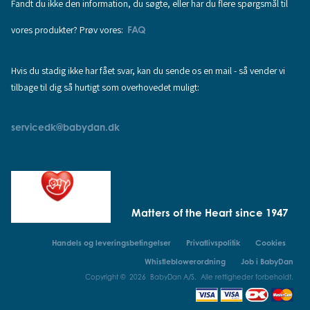
Fandt du ikke den information, du søgte, eller har du flere spørgsmål til
vores produkter? Prøv vores:
FAQ
Hvis du stadig ikke har fået svar, kan du sende os en mail - så vender vi
tilbage til dig så hurtigt som overhovedet muligt:
servicedk@babydan.dk
Matters of the Heart since 1947
Handels og leveringsbetingelser
Privatlivspolitik
Cookies
Whistleblowerordning
Job i BabyDan
Copyright © 2026 BabyDan A/S. Alle rettigheder forbeholdt.