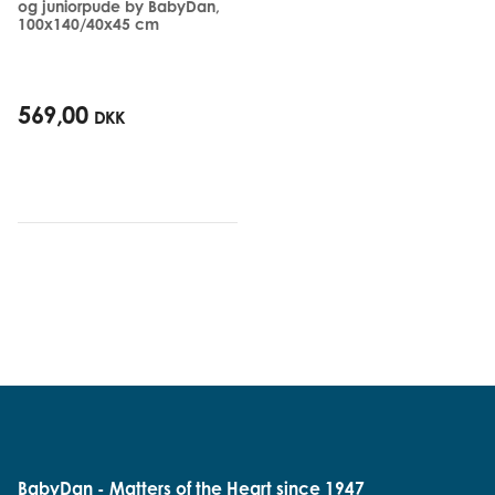
og juniorpude by BabyDan,
100x140/40x45 cm
569,00
DKK
BabyDan - Matters of the Heart since 1947