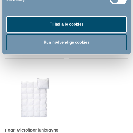
juniorseng by BabyDan,
BabyDan, hvid, 70x140/160
70x140/160 cm
cm
Tillad alle cookies
99,00
99,00
DKK
DKK
Kun nødvendige cookies
Heart Microfiber juniordyne