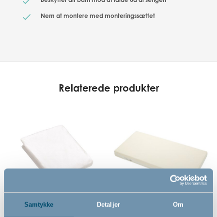
Nem at montere med monteringssættet
Relaterede produkter
Samtykke
Detaljer
Om
Vandtæt stræklagen til
Airlux Helsemadras til
juniorseng by BabyDan,
juniorseng by BabyDan,