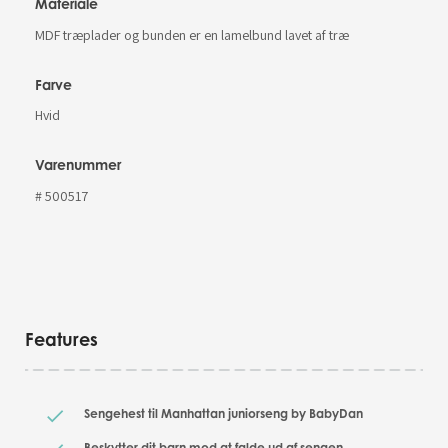
Materiale
MDF træplader og bunden er en lamelbund lavet af træ
Farve
Hvid
Varenummer
# 500517
Features
Sengehest til Manhattan juniorseng by BabyDan
Beskytter dit barn mod at falde ud af sengen