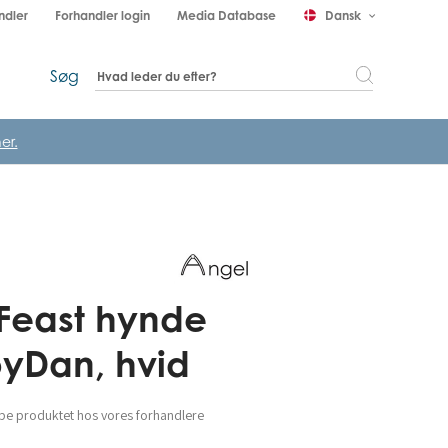
ndler
Forhandler login
Media Database
Dansk
keyboard_arrow_down
Søg
er.
Feast hynde
yDan, hvid
be produktet hos vores forhandlere