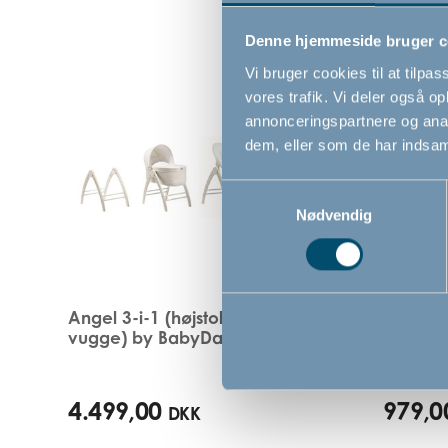
Denne hjemmeside bruger c
Vi bruger cookies til at tilpas
vores trafik. Vi deler også 
annonceringspartnere og anal
dem, eller som de har indsaml
Samtykkevalg
Nødvendig
Angel 3-i-1 (højstol, skråstol og
Angel S
vugge) by BabyDan, hvid
4.499,00
979,0
DKK