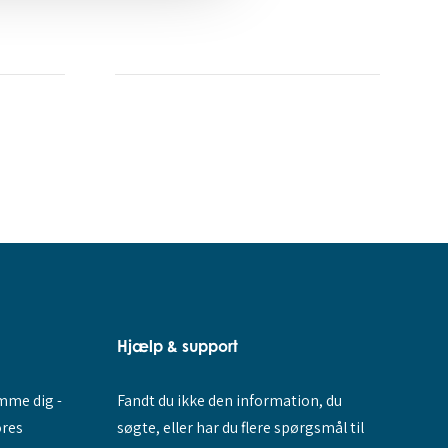
Hjælp & support
Fandt du ikke den information, du
amme dig -
søgte, eller har du flere spørgsmål til
ores