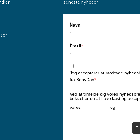
ndler
seneste nyheder.
Navn
iser
Email
*
Jeg accepterer at modtage nyheds
fra BabyDan
*
Ved at tilmelde dig vores nyhedsbr
bekræfter du at have læst og accep
Privatlivspolitik
Cookiepoliti
vores
og
T