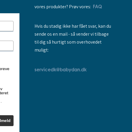
vores produkter? Prøv vores:
FAQ
Hvis du stadig ikke har fået svar, kan du
sende os en mail - så vender vi tilbage
til dig så hurtigt som overhovedet
muligt:
breve
servicedk@babydan.dk
ev
teret
k
.
ilmeld