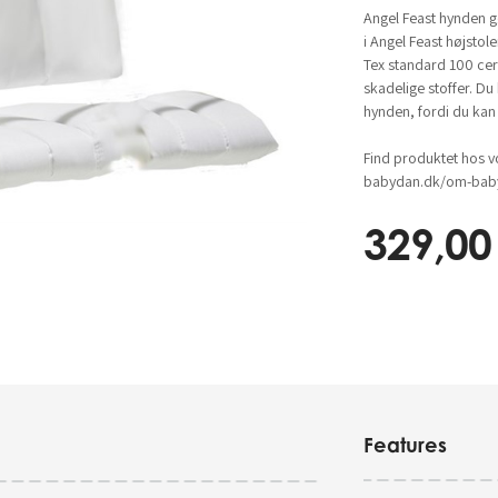
Angel Feast hynden gø
i Angel Feast højsto
Tex standard 100 certi
skadelige stoffer. D
hynden, fordi du kan
Find produktet hos v
babydan.dk/om-baby
329,00
Features