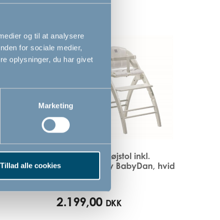
 medier og til at analysere
nden for sociale medier,
e oplysninger, du har givet
Marketing
 hvid
Angel Feast højstol inkl.
stolehynde by BabyDan, hvid
Tillad alle cookies
2.199,00
DKK