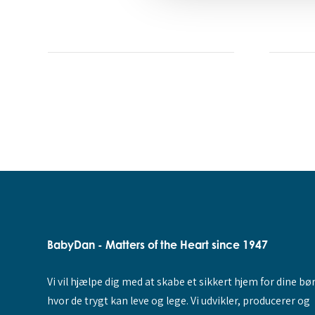
BabyDan - Matters of the Heart since 1947
Vi vil hjælpe dig med at skabe et sikkert hjem for dine bø
hvor de trygt kan leve og lege. Vi udvikler, producerer og