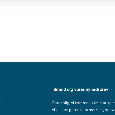
Tilmeld dig vores nyhedsbrev
rn,
Bare rolig, vi kommer ikke til at sp
vi vil bare gerne informere dig om v