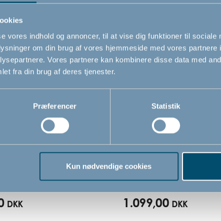
Relaterede produkter
ookies
se vores indhold og annoncer, til at vise dig funktioner til sociale
oplysninger om din brug af vores hjemmeside med vores partnere i
ysepartnere. Vores partnere kan kombinere disse data med andr
et fra din brug af deres tjenester.
Præferencer
Statistik
tand by BabyDan, hvid
Angel Nest by BabyDan,
og sølv
Kun nødvendige cookies
0
1.099,00
DKK
DKK