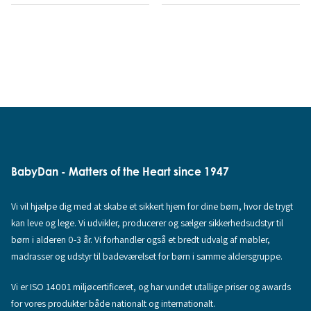
BabyDan - Matters of the Heart since 1947
Vi vil hjælpe dig med at skabe et sikkert hjem for dine børn, hvor de trygt
kan leve og lege. Vi udvikler, producerer og sælger sikkerhedsudstyr til
børn i alderen 0-3 år. Vi forhandler også et bredt udvalg af møbler,
madrasser og udstyr til badeværelset for børn i samme aldersgruppe.
Vi er ISO 14001 miljøcertificeret, og har vundet utallige priser og awards
for vores produkter både nationalt og internationalt.