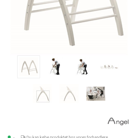
-
Du kan købe produktet hos vores forhandlere