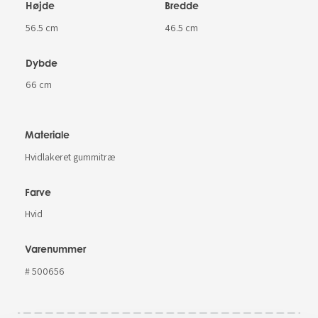
Højde
Bredde
56.5 cm
46.5 cm
Dybde
66 cm
Materiale
Hvidlakeret gummitræ
Farve
Hvid
Varenummer
# 500656