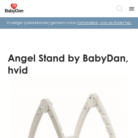
menu
Vi sælger (udelukkende) gennem vores
forhandlere, som du finder her.
Angel Stand by BabyDan,
hvid