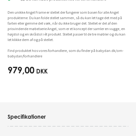
Den unikke Angel Frame er stellet der fungerer som basen for alle Angel
produkterne. Du kan folde stellet sammen, så du kan let tage det med på
farten eller gemme det væk, når du ikke bruger det. Stellet er del af den
prisvindende møbelserie Angel, som er et koncept der samler en vugge, en
højstol og en skråstol i ét produkt. Stellet passer til de tre møbler og du kan
let klikke dem af og på stellet.
Find produktet hos vores forhandlere, som du finder på babydan.dk/om-
babydan/forhandlere
979,00
DKK
Specifikationer