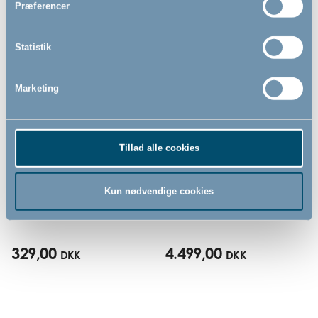
Præferencer
Statistik
Marketing
Tillad alle cookies
Angel Feast hynde by
Angel 3-i-1 (højstol, skråstol
BabyDan, hvid
og vugge) by BabyDan, hvid
Kun nødvendige cookies
329,00
4.499,00
DKK
DKK