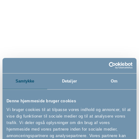
Ny vare i
shoppen
Samtykke
Detaljer
Om
DanChair by BabyDan, White,
DanTray by BabyDan, Black,
hvid højstol til børn
sort bakke til højstol
Denne hjemmeside bruger cookies
Vi bruger cookies til at tilpasse vores indhold og annoncer, til at
vise dig funktioner til sociale medier og til at analysere vores
1.249,00
279,00
DKK
DKK
trafik. Vi deler også oplysninger om din brug af vores
hjemmeside med vores partnere inden for sociale medier,
annonceringspartnere og analysepartnere. Vores partnere kan