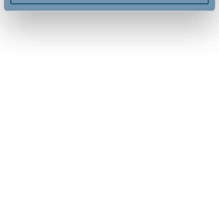
Ny vare i
Ny vare i
shoppen
shoppen
DanTray by BabyDan, Nature,
DanTray by BabyDan, Soft
træbakke til højstol
Green, grøn bakke til højstol
279,00
279,00
DKK
DKK