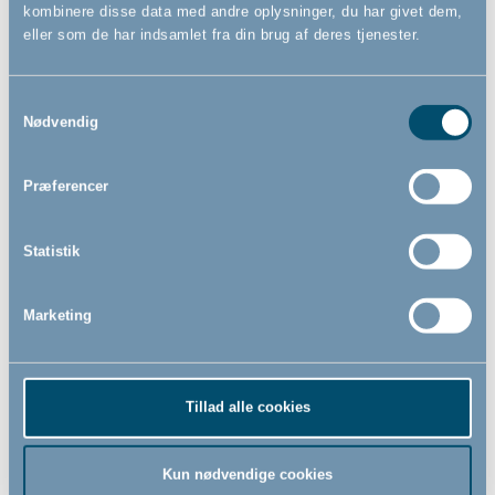
kombinere disse data med andre oplysninger, du har givet dem,
eller som de har indsamlet fra din brug af deres tjenester.
Samtykkevalg
Nødvendig
Ny vare i
Ny vare i
shoppen
shoppen
Præferencer
Statistik
DanTray by BabyDan, Dusty
DanTray by BabyDan,
Marketing
Blue, blå bakke til højstol
Mocca, brun bakke til højstol
Tillad alle cookies
279,00
279,00
DKK
DKK
Kun nødvendige cookies