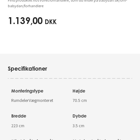
Find produktet hos vores forhandlere, som du finder på babydan.dk/om-
babydan/forhandlere
1.139,00
DKK
Specifikationer
Monteringstype
Højde
RumdelerVægmonteret
70.5 cm
Bredde
Dybde
223 cm
3.5 cm