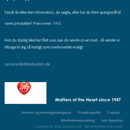
Fandt du ikke den information, du søgte, eller har du flere spørgsmål til
vores produkter? Prøv vores:
FAQ
Hvis du stadig ikke har fået svar, kan du sende os en mail - så vender vi
tilbage til dig så hurtigt som overhovedet muligt:
servicedk@babydan.dk
Matters of the Heart since 1947
Handels og leveringsbetingelser
Privatlivspolitik
Cookies
Whistleblowerordning
Job i BabyDan
Copyright © 2026 BabyDan A/S. Alle rettigheder forbeholdt.