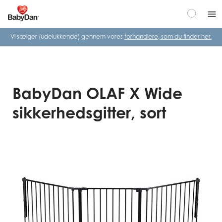
menu
Vi sælger (udelukkende) gennem vores
forhandlere, som du finder her.
BabyDan OLAF X Wide
sikkerhedsgitter, sort