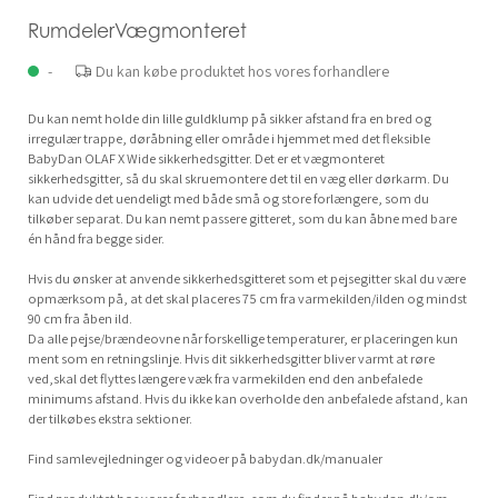
RumdelerVægmonteret
-
Du kan købe produktet hos vores forhandlere
Du kan nemt holde din lille guldklump på sikker afstand fra en bred og
irregulær trappe, døråbning eller område i hjemmet med det fleksible
BabyDan OLAF X Wide sikkerhedsgitter. Det er et vægmonteret
sikkerhedsgitter, så du skal skruemontere det til en væg eller dørkarm. Du
kan udvide det uendeligt med både små og store forlængere, som du
tilkøber separat. Du kan nemt passere gitteret, som du kan åbne med bare
én hånd fra begge sider.
Hvis du ønsker at anvende sikkerhedsgitteret som et pejsegitter skal du være
opmærksom på, at det skal placeres 75 cm fra varmekilden/ilden og mindst
90 cm fra åben ild.
Da alle pejse/brændeovne når forskellige temperaturer, er placeringen kun
ment som en retningslinje. Hvis dit sikkerhedsgitter bliver varmt at røre
ved,skal det flyttes længere væk fra varmekilden end den anbefalede
minimums afstand. Hvis du ikke kan overholde den anbefalede afstand, kan
der tilkøbes ekstra sektioner.
Find samlevejledninger og videoer på babydan.dk/manualer