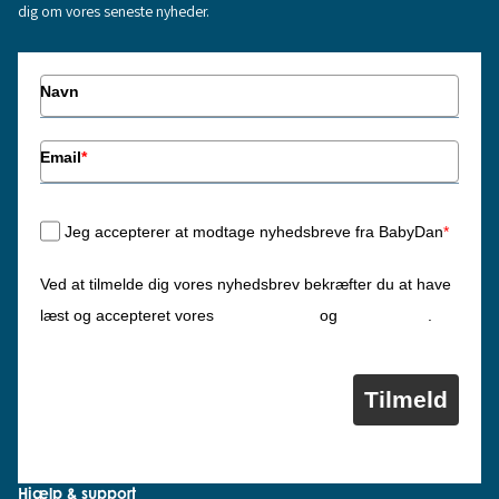
dig om vores seneste nyheder.
Navn
Email
*
Jeg accepterer at modtage nyhedsbreve fra BabyDan
*
Ved at tilmelde dig vores nyhedsbrev bekræfter du at have
Privatlivspolitik
Cookiepolitik
læst og accepteret vores
og
.
Tilmeld
Hjælp & support