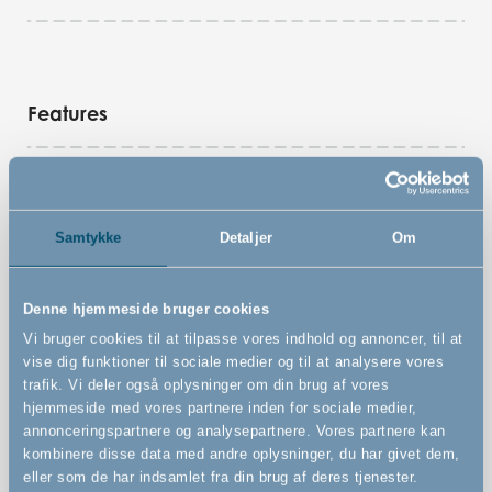
Features
Vægmonteret sikkerhedsgitter
Kan udvides uendeligt med både små og store
Samtykke
Detaljer
Om
forlængere. Tilkøbes separat
Kan åbnes fra begge sider
Denne hjemmeside bruger cookies
Kan åbnes med én hånd
Vi bruger cookies til at tilpasse vores indhold og annoncer, til at
vise dig funktioner til sociale medier og til at analysere vores
trafik. Vi deler også oplysninger om din brug af vores
hjemmeside med vores partnere inden for sociale medier,
annonceringspartnere og analysepartnere. Vores partnere kan
kombinere disse data med andre oplysninger, du har givet dem,
eller som de har indsamlet fra din brug af deres tjenester.