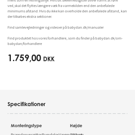
ment som en retningslinje. Hvis dit sikkerhedsgitter bliver varmt at røre
ved,skal det flyttes længere væk fra varmekilden end den anbefalede
minimums afstand. Hvis du ikke kan overholde den anbefalede afstand, kan
der tilkøbes ekstra sektioner.
Find samlevejledninger og videoer på babydan.dk/manualer
Find produktet hos vores forhandlere, som du finder på babydan.dk/om-
babydan/forhandlere
1.759,00
DKK
Specifikationer
Monteringstype
Højde
BrændeovnsgitterRumdelerVægmonteret
70.5 cm