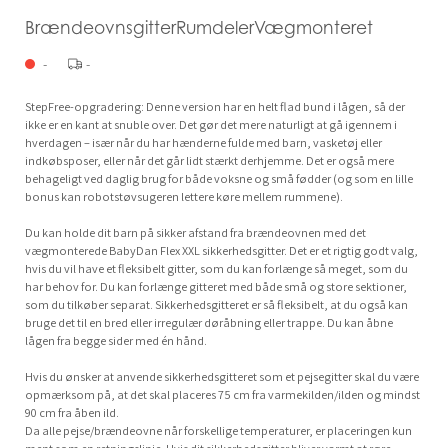
BrændeovnsgitterRumdelerVægmonteret
-
-
StepFree-opgradering: Denne version har en helt flad bund i lågen, så der
ikke er en kant at snuble over. Det gør det mere naturligt at gå igennem i
hverdagen – især når du har hænderne fulde med barn, vasketøj eller
indkøbsposer, eller når det går lidt stærkt derhjemme. Det er også mere
behageligt ved daglig brug for både voksne og små fødder (og som en lille
bonus kan robotstøvsugeren lettere køre mellem rummene).
Du kan holde dit barn på sikker afstand fra brændeovnen med det
vægmonterede BabyDan Flex XXL sikkerhedsgitter. Det er et rigtig godt valg,
hvis du vil have et fleksibelt gitter, som du kan forlænge så meget, som du
har behov for. Du kan forlænge gitteret med både små og store sektioner,
som du tilkøber separat. Sikkerhedsgitteret er så fleksibelt, at du også kan
bruge det til en bred eller irregulær døråbning eller trappe. Du kan åbne
lågen fra begge sider med én hånd.
Hvis du ønsker at anvende sikkerhedsgitteret som et pejsegitter skal du være
opmærksom på, at det skal placeres 75 cm fra varmekilden/ilden og mindst
90 cm fra åben ild.
Da alle pejse/brændeovne når forskellige temperaturer, er placeringen kun