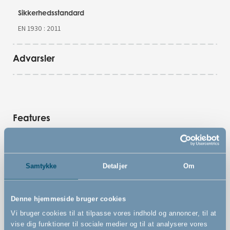
Sikkerhedsstandard
EN 1930 : 2011
Advarsler
Features
Vægmonteret hundegitter
Samtykke
Detaljer
Om
Kan udvides uendeligt med store og små sektioner på
33 cm eller 72 cm. Tilkøbes separat
Denne hjemmeside bruger cookies
Kan åbnes til begge sider
Vi bruger cookies til at tilpasse vores indhold og annoncer, til at
Kan betjenes med én hånd
vise dig funktioner til sociale medier og til at analysere vores