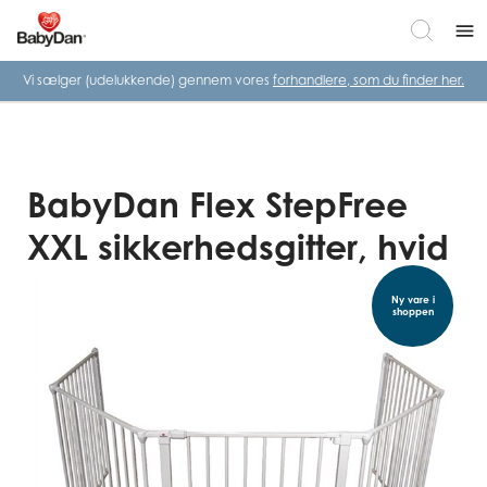
menu
Vi sælger (udelukkende) gennem vores
forhandlere, som du finder her.
BabyDan Flex StepFree
XXL sikkerhedsgitter, hvid
Ny vare i
shoppen