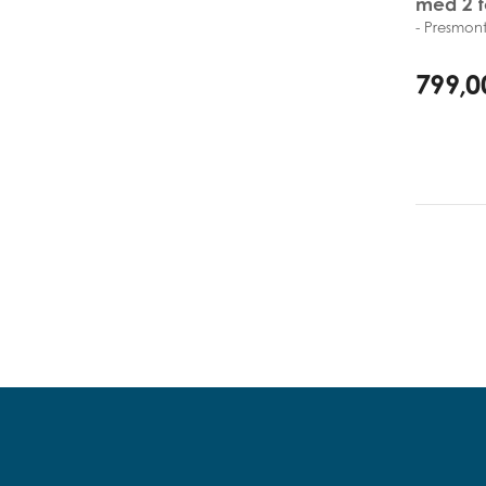
med 2 f
- Presmont
73,5cm - 
799,0