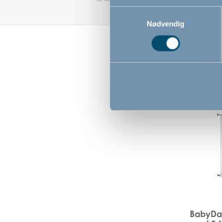
Samtykkevalg
Nødvendig
BabyDan