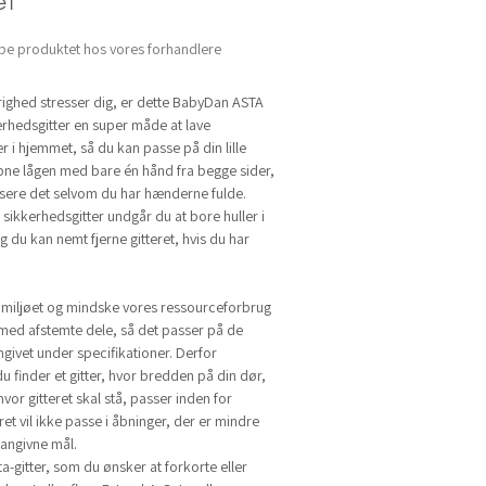
et
be produktet hos vores forhandlere
rrighed stresser dig, er dette BabyDan ASTA
rhedsgitter en super måde at lave
 i hjemmet, så du kan passe på din lille
ne lågen med bare én hånd fra begge sider,
ssere det selvom du har hænderne fulde.
sikkerhedsgitter undgår du at bore huller i
 du kan nemt fjerne gitteret, hvis du har
 miljøet og mindske vores ressourceforbrug
med afstemte dele, så det passer på de
givet under specifikationer. Derfor
 du finder et gitter, hvor bredden på din dør,
vor gitteret skal stå, passer inden for
et vil ikke passe i åbninger, der er mindre
 angivne mål.
ta-gitter, som du ønsker at forkorte eller