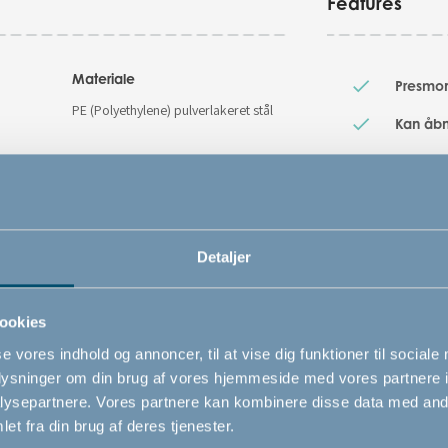
Features
Materiale
Presmon
PE (Polyethylene) pulverlakeret stål
Kan åbn
Farve
Kan bet
Hvid
Varenummer
Detaljer
# 500866
Sikkerhedsstandard
ookies
EN 1930 : 2011
se vores indhold og annoncer, til at vise dig funktioner til sociale
oplysninger om din brug af vores hjemmeside med vores partnere i
ysepartnere. Vores partnere kan kombinere disse data med andr
et fra din brug af deres tjenester.