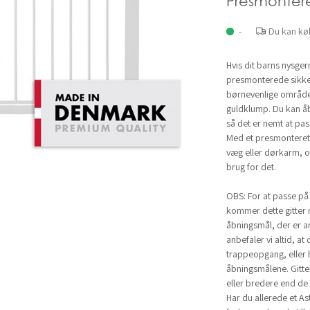
Presmonter
-
Du kan kø
Hvis dit barns nysge
presmonterede sikke
børnevenlige områder
guldklump. Du kan åb
så det er nemt at pa
Med et presmonteret 
væg eller dørkarm, og
brug for det.
OBS: For at passe på
kommer dette gitter 
åbningsmål, der er an
anbefaler vi altid, at
trappeopgang, eller h
åbningsmålene. Gitter
eller bredere end de
Har du allerede et As