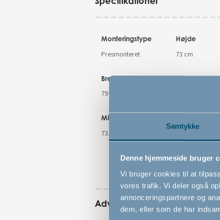
Specifikationer
Monteringstype
Højde
Presmonteret
73 cm
Bredde
Dybde
79.6 cm
4 cm
Mindste åbningsmål
Maksimale
Samtykke
åbningsmål
73.5 cm
79.6 cm
Denne hjemmeside bruger c
Vi bruger cookies til at tilpas
vores trafik. Vi deler også 
annonceringspartnere og anal
Advarsler
dem, eller som de har indsaml