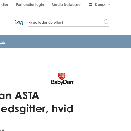
ndler
Forhandler login
Media Database
Dansk
keyboard_arrow_down
Søg
er.
an ASTA
edsgitter, hvid
m