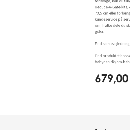
forlænge, kan du tilkø
Reduce-A-Gate-kits, de
73,5 cm eller forlæng
kundeservice på
ser
om, hvilke dele du sk
gitter.
Find samlevejlednin
Find produktet hos v
babydan.dk/om-baby
679,00