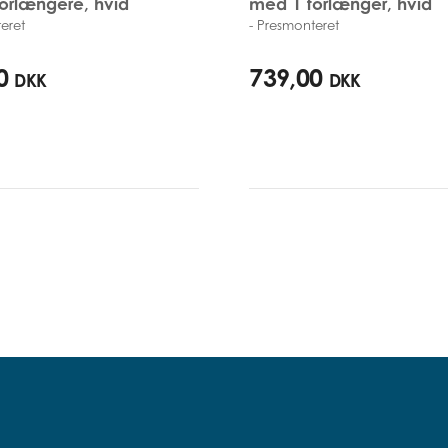
orlængere, hvid
med 1 forlænger, hvid
eret
- Presmonteret
93,3cm
79,5cm - 86,5cm
0
739,00
DKK
DKK