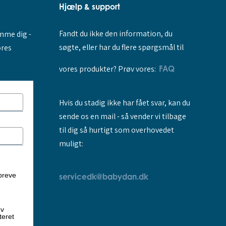
Hjælp & support
Fandt du ikke den information, du
amme dig -
søgte, eller har du flere spørgsmål til
ores
vores produkter? Prøv vores:
FAQ
Hvis du stadig ikke har fået svar, kan du
sende os en mail - så vender vi tilbage
til dig så hurtigt som overhovedet
muligt:
breve
servicedk@babydan.dk
ev
teret