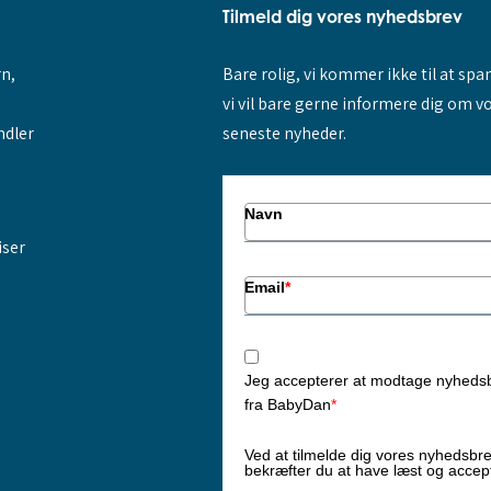
Tilmeld dig vores nyhedsbrev
rn,
Bare rolig, vi kommer ikke til at sp
vi vil bare gerne informere dig om v
ndler
seneste nyheder.
Navn
iser
Email
*
Jeg accepterer at modtage nyheds
fra BabyDan
*
Ved at tilmelde dig vores nyhedsbr
bekræfter du at have læst og accep