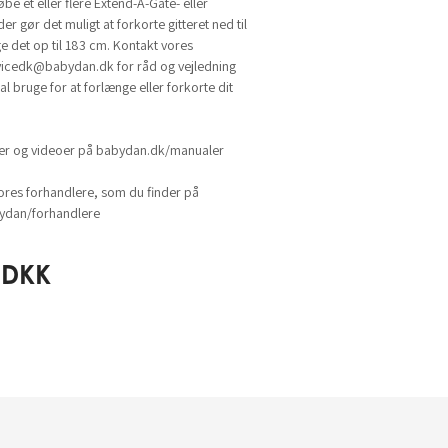
be et eller flere Extend-A-Gate- eller
r gør det muligt at forkorte gitteret ned til
e det op til 183 cm. Kontakt vores
vicedk@babydan.dk
for råd og vejledning
al bruge for at forlænge eller forkorte dit
ger og videoer på babydan.dk/manualer
ores forhandlere, som du finder på
dan/forhandlere
DKK