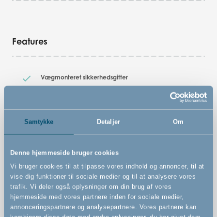
Features
Vægmonteret sikkerhedsgitter
Kan udvides uendeligt med store og små sektioner.
Tilkøbes separat
Kan åbnes til begge sider
Samtykke
Detaljer
Om
Kan betjenes med én hånd
StepFree-opgradering: Flad bund i lågen uden
Denne hjemmeside bruger cookies
snublekant – mere naturlig passage i hverdagen, især
Vi bruger cookies til at tilpasse vores indhold og annoncer, til at
når du har hænderne fulde (robotstøvsuger kommer
vise dig funktioner til sociale medier og til at analysere vores
også lettere igennem)
trafik. Vi deler også oplysninger om din brug af vores
hjemmeside med vores partnere inden for sociale medier,
annonceringspartnere og analysepartnere. Vores partnere kan
kombinere disse data med andre oplysninger, du har givet dem,