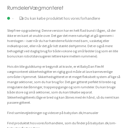
RumdelerVægmonteret
-
Du kan købe produktet hos vores forhandlere
StepFree-opgradering: Denne version har en helt flad bund i lågen, så der
ikke er en kant at snuble over. Det gør det mere naturligt at gå igennem i
hverdagen – især når du har hænderne fulde med barn, vasketøj eller
indkøbsposer, eller når det går lidt stærkt derhjemme. Det er også mere
behageligt ved daglig brug for både voksne og små fødder (og som en lille
bonus kan robotstøvsugeren lettere køre mellem rummene).
Hvis din lille guldklump er begyndt at kravle, er et BabyDan Flex M
vægmonteret sikkerhedsgitter en rigtig god måde at lave børnevenlige
områder i hjemmet. Sikkerhedsgitteret er et meget fleksibelt system af lige så
mange sektioner, som du har brug for. Det gør gitteret perfekt til brede og
irregulære døråbninger, trappeopgange og som rumdeler. Du kan bruge
både store og små sektioner, som du kan tilkøbe separat.
Sikkerhedsgitterets låge er bred og kan åbnes med én hånd, så du nemt kan
passere gitteret.
Find samlevejledninger og videoer på babydan.dk/manualer
Find produktet hos vores forhandlere, som du finder på babydan.dk/om-