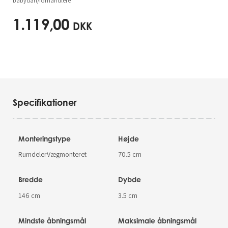
babydan/forhandlere
1.119,00
DKK
Specifikationer
Monteringstype
Højde
RumdelerVægmonteret
70.5 cm
Bredde
Dybde
146 cm
3.5 cm
Mindste åbningsmål
Maksimale åbningsmål