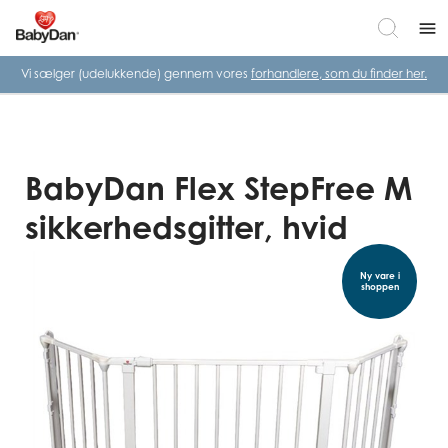
menu
Vi sælger (udelukkende) gennem vores
forhandlere, som du finder her.
BabyDan Flex StepFree M
sikkerhedsgitter, hvid
Ny vare i
shoppen