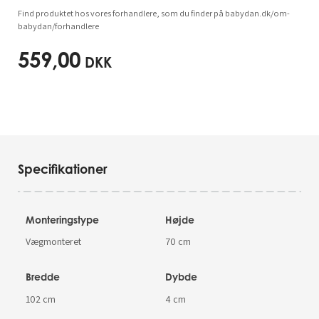
Find produktet hos vores forhandlere, som du finder på babydan.dk/om-
babydan/forhandlere
559,00
DKK
Specifikationer
Monteringstype
Højde
Vægmonteret
70 cm
Bredde
Dybde
102 cm
4 cm