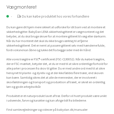
Vægmonteret
-
Du kan købe produktet hos vores forhandlere
Du kan gøre dit hjem mere sikkert at udforske for dit barn ved at montere et
sikkerhedsgitter. BabyDan LENA sikkerhedsgitteret er vægmonteret og det
betyder, at du skal bruge skruer for at montere gitteret til væg eller dørkarm.
Når du har monteret det skal du ikke bruge værktøj til at fjerne
sikkerhedsgitteret. Det er nemt at passere gitteret selv med hænderne fulde,
fordi voksne kan åbne og lukke det fra begge sider med én hånd.
Alle vores trægitre er FSC®-certificeret (FSC-C130052). Når du køber trægitre,
der er FSC-mærket, betyder det, at du er med til at sikre ordentlige forhold for
alle parter i processen fra skov til gitter. Du er med andre ord med til at sikre
hensynet til plante- og dyreliv og at der ikke fældes flere træer, end skoven
kan bære. Samtidig sikres det at alle de mennesker, der er involveret i
skovfældningen og transport og produktion af træet, er sikret en ordentlig
løn og gode arbejdsvilkår.
Produktet er et naturprodukt lavet af træ. Derfor vil hvert produkt være unikt
i udseende, farve og karakter og kan afvige lidt fra billederne.
Find samlevejledninger og videoer på babydan.dk/manualer