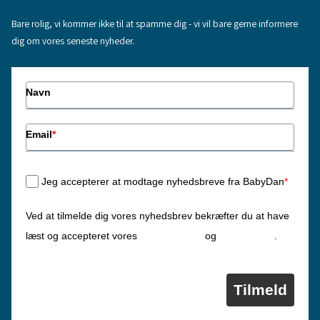
Bare rolig, vi kommer ikke til at spamme dig - vi vil bare gerne informere
dig om vores seneste nyheder.
Navn
Email
*
Jeg accepterer at modtage nyhedsbreve fra BabyDan
*
Ved at tilmelde dig vores nyhedsbrev bekræfter du at have
Privatlivspolitik
Cookiepolitik
læst og accepteret vores
og
.
Tilmeld