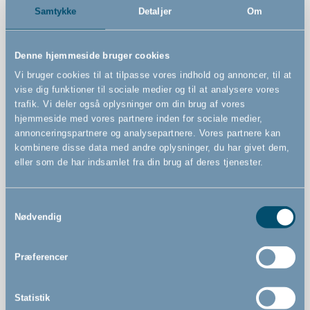
Advarsler
Samtykke
Detaljer
Om
Denne hjemmeside bruger cookies
Vi bruger cookies til at tilpasse vores indhold og annoncer, til at
Features
vise dig funktioner til sociale medier og til at analysere vores
trafik. Vi deler også oplysninger om din brug af vores
hjemmeside med vores partnere inden for sociale medier,
annonceringspartnere og analysepartnere. Vores partnere kan
Kan åbnes til begge sider
kombinere disse data med andre oplysninger, du har givet dem,
Vægmonteret sikkerhedsgitter
eller som de har indsamlet fra din brug af deres tjenester.
FSC®-certificeret sikkerhedsgitter (FSC-C130052)
Samtykkevalg
Unik børnesikker Quick Release funktion gør det nemt
Nødvendig
og hurtigt at montere og fjerne
Kan betjenes med én hånd
Præferencer
Statistik