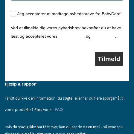
Jeg accepterer at modtage nyhedsbreve fra BabyDan
*
Ved at tilmelde dig vores nyhedsbrev bekræfter du at have
Privatlivspolitik
Cookiepolitik
læst og accepteret vores
og
.
Tilmeld
Hjælp & support
Fandt du ikke den information, du søgte, eller har du flere spørgsmål til
vores produkter? Prøv vores:
FAQ
Hvis du stadig ikke har fået svar, kan du sende os en mail - så vender vi