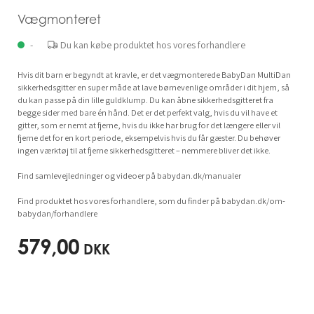
Vægmonteret
-
Du kan købe produktet hos vores forhandlere
Hvis dit barn er begyndt at kravle, er det vægmonterede BabyDan MultiDan
sikkerhedsgitter en super måde at lave børnevenlige områder i dit hjem, så
du kan passe på din lille guldklump. Du kan åbne sikkerhedsgitteret fra
begge sider med bare én hånd. Det er det perfekt valg, hvis du vil have et
gitter, som er nemt at fjerne, hvis du ikke har brug for det længere eller vil
fjerne det for en kort periode, eksempelvis hvis du får gæster. Du behøver
ingen værktøj til at fjerne sikkerhedsgitteret – nemmere bliver det ikke.
Find samlevejledninger og videoer på babydan.dk/manualer
Find produktet hos vores forhandlere, som du finder på babydan.dk/om-
babydan/forhandlere
579,00
DKK