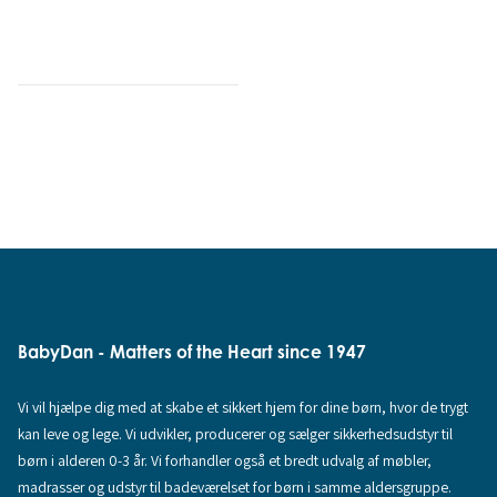
BabyDan - Matters of the Heart since 1947
Vi vil hjælpe dig med at skabe et sikkert hjem for dine børn, hvor de trygt
kan leve og lege. Vi udvikler, producerer og sælger sikkerhedsudstyr til
børn i alderen 0-3 år. Vi forhandler også et bredt udvalg af møbler,
madrasser og udstyr til badeværelset for børn i samme aldersgruppe.