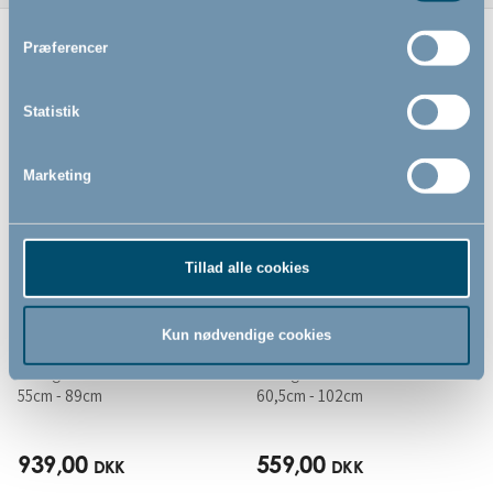
Præferencer
Relaterede produkter
Statistik
Marketing
Tillad alle cookies
Kun nødvendige cookies
BabyDan Guard Me
BabyDan Multidan
sikkerhedsgitter, hvid
sikkerhedsgitter, træ
- Vægmonteret
- Vægmonteret
55cm - 89cm
60,5cm - 102cm
939,00
559,00
DKK
DKK