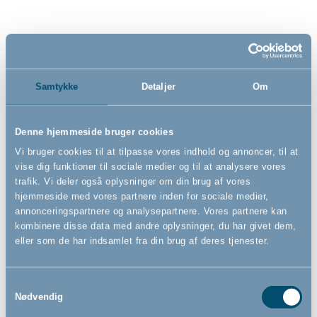
379,00
49,00
DKK
DKK
Samtykke
Detaljer
Om
Denne hjemmeside bruger cookies
Vi bruger cookies til at tilpasse vores indhold og annoncer, til at
vise dig funktioner til sociale medier og til at analysere vores
trafik. Vi deler også oplysninger om din brug af vores
hjemmeside med vores partnere inden for sociale medier,
annonceringspartnere og analysepartnere. Vores partnere kan
kombinere disse data med andre oplysninger, du har givet dem,
eller som de har indsamlet fra din brug af deres tjenester.
Samtykkevalg
Safe & Comfy Baby
SafeSplash badekarsstativ by
Nødvendig
Badestøtte by BabyDan
BabyDan