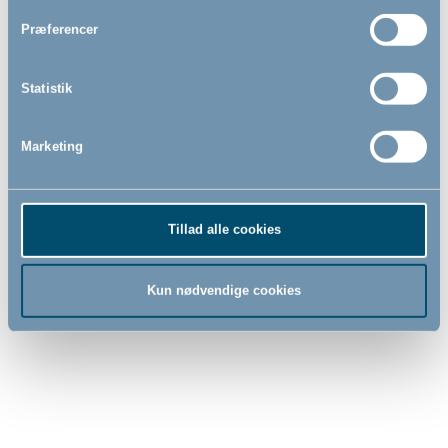
Præferencer
199,95
459,00
DKK
DKK
Statistik
Marketing
Tillad alle cookies
Kun nødvendige cookies
Sofie væghængt puslebord i
Soft puslepude by BabyDan,
træ by BabyDan
Grå, (62x67 cm)