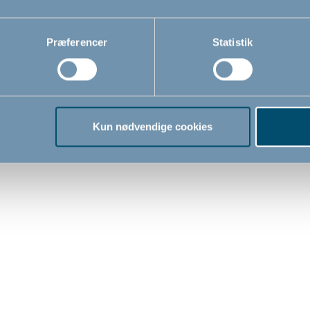
69,00
89,0
DKK
DKK
Præferencer
Statistik
Kun nødvendige cookies
slås, on/off, 2
BabyDan Easy Fix
d
sikkerhedslås