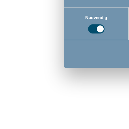
69,00
Samtykkevalg
Nødvendig
Køleskab
stk, hvi