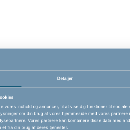
79,00
69,0
DKK
DKK
Detaljer
ookies
 to-vejs
BabyDan TV Safety
BabyD
se vores indhold og annoncer, til at vise dig funktioner til sociale
per
Strap
oplysninger om din brug af vores hjemmeside med vores partnere i
ysepartnere. Vores partnere kan kombinere disse data med andr
et fra din brug af deres tjenester.