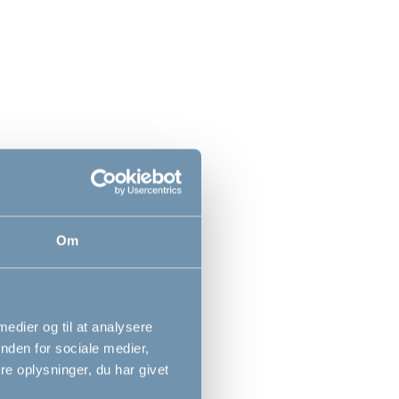
0
49,00
DKK
DKK
Om
an vindueslås
KeyGuard by BabyDan
 medier og til at analysere
nden for sociale medier,
e oplysninger, du har givet