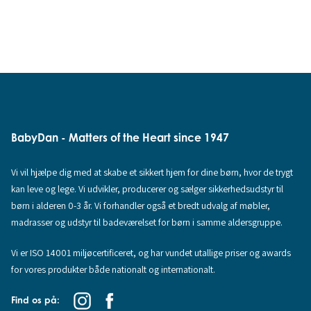
BabyDan - Matters of the Heart since 1947
Vi vil hjælpe dig med at skabe et sikkert hjem for dine børn, hvor de trygt
kan leve og lege. Vi udvikler, producerer og sælger sikkerhedsudstyr til
børn i alderen 0-3 år. Vi forhandler også et bredt udvalg af møbler,
madrasser og udstyr til badeværelset for børn i samme aldersgruppe.
Vi er ISO 14001 miljøcertificeret, og har vundet utallige priser og awards
for vores produkter både nationalt og internationalt.
Find os på: