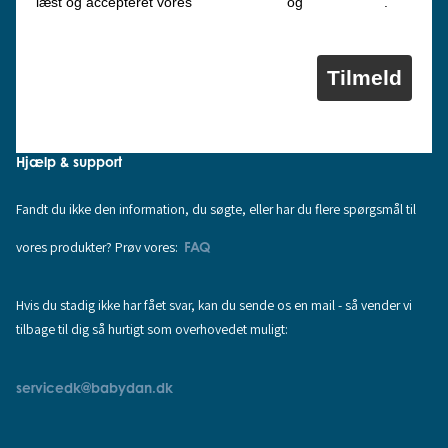
Privatlivspolitik
Cookiepolitik
læst og accepteret vores
og
.
Tilmeld
Hjælp & support
Fandt du ikke den information, du søgte, eller har du flere spørgsmål til
vores produkter? Prøv vores:
FAQ
Hvis du stadig ikke har fået svar, kan du sende os en mail - så vender vi
tilbage til dig så hurtigt som overhovedet muligt:
servicedk@babydan.dk