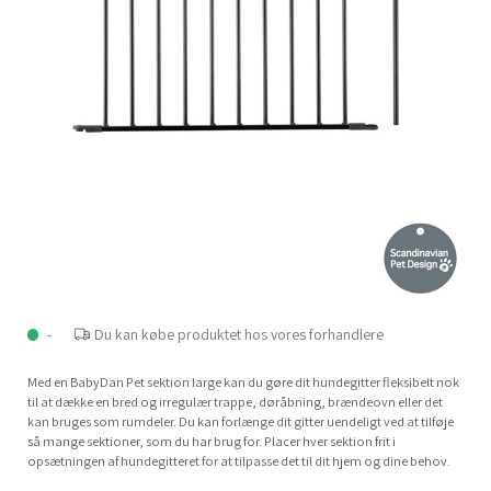
-
Du kan købe produktet hos vores forhandlere
Med en BabyDan Pet sektion large kan du gøre dit hundegitter fleksibelt nok
til at dække en bred og irregulær trappe, døråbning, brændeovn eller det
kan bruges som rumdeler. Du kan forlænge dit gitter uendeligt ved at tilføje
så mange sektioner, som du har brug for. Placer hver sektion frit i
opsætningen af hundegitteret for at tilpasse det til dit hjem og dine behov.