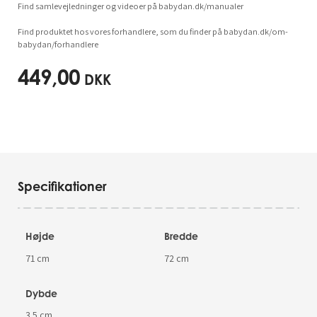
Find samlevejledninger og videoer på babydan.dk/manualer
Find produktet hos vores forhandlere, som du finder på babydan.dk/om-
babydan/forhandlere
449,00
DKK
Specifikationer
Højde
Bredde
71 cm
72 cm
Dybde
3.5 cm