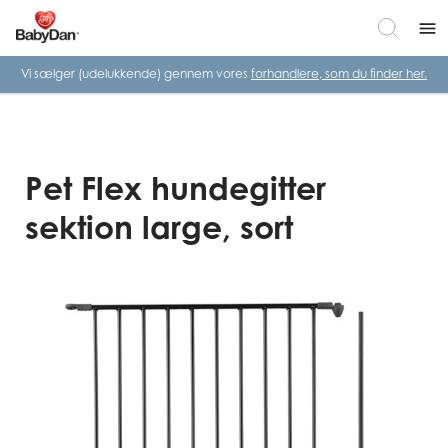
menu
Vi sælger (udelukkende) gennem vores
forhandlere, som du finder her.
Pet Flex hundegitter
sektion large, sort