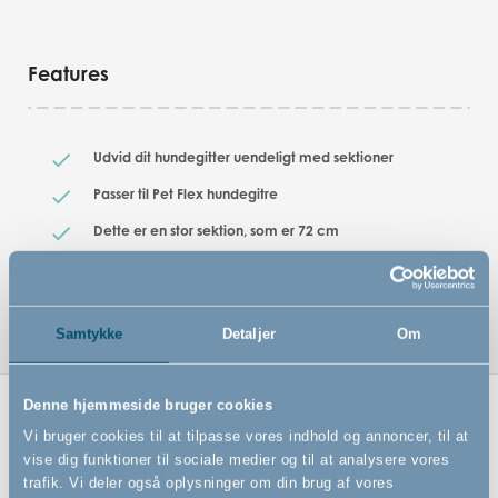
Features
Udvid dit hundegitter uendeligt med sektioner
Passer til Pet Flex hundegitre
Dette er en stor sektion, som er 72 cm
Findes også i lille sektion, som er 33 cm
Samtykke
Detaljer
Om
Denne hjemmeside bruger cookies
Relaterede produkter
Vi bruger cookies til at tilpasse vores indhold og annoncer, til at
vise dig funktioner til sociale medier og til at analysere vores
trafik. Vi deler også oplysninger om din brug af vores