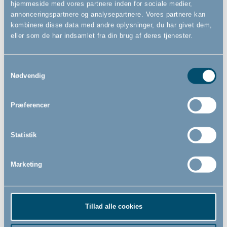
hjemmeside med vores partnere inden for sociale medier,
annonceringspartnere og analysepartnere. Vores partnere kan
kombinere disse data med andre oplysninger, du har givet dem,
eller som de har indsamlet fra din brug af deres tjenester.
Samtykkevalg
Nødvendig
Pet Flex M hundegitter, sort
Pet Flex L hundegitter, sort
- Vægmonteret
- Vægmonteret
Præferencer
90cm - 146cm
90cm - 223cm
Statistik
849,00
1.019,00
DKK
DKK
Marketing
Tillad alle cookies