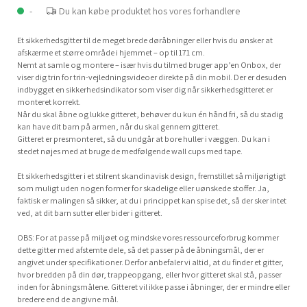
-
Du kan købe produktet hos vores forhandlere
Et sikkerhedsgitter til de meget brede døråbninger eller hvis du ønsker at
afskærme et større område i hjemmet – op til 171 cm.
Nemt at samle og montere – især hvis du tilmed bruger app’en Onbox, der
viser dig trin for trin-vejledningsvideoer direkte på din mobil. Der er desuden
indbygget en sikkerhedsindikator som viser dig når sikkerhedsgitteret er
monteret korrekt.
Når du skal åbne og lukke gitteret, behøver du kun én hånd fri, så du stadig
kan have dit barn på armen, når du skal gennem gitteret.
Gitteret er presmonteret, så du undgår at bore huller i væggen. Du kan i
stedet nøjes med at bruge de medfølgende wall cups med tape.
Et sikkerhedsgitter i et stilrent skandinavisk design, fremstillet så miljørigtigt
som muligt uden nogen former for skadelige eller uønskede stoffer. Ja,
faktisk er malingen så sikker, at du i princippet kan spise det, så der sker intet
ved, at dit barn sutter eller bider i gitteret.
OBS: For at passe på miljøet og mindske vores ressourceforbrug kommer
dette gitter med afstemte dele, så det passer på de åbningsmål, der er
angivet under specifikationer. Derfor anbefaler vi altid, at du finder et gitter,
hvor bredden på din dør, trappeopgang, eller hvor gitteret skal stå, passer
inden for åbningsmålene. Gitteret vil ikke passe i åbninger, der er mindre eller
bredere end de angivne mål.