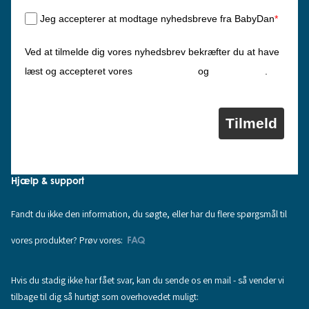
Jeg accepterer at modtage nyhedsbreve fra BabyDan
*
Ved at tilmelde dig vores nyhedsbrev bekræfter du at have
Privatlivspolitik
Cookiepolitik
læst og accepteret vores
og
.
Tilmeld
Hjælp & support
Fandt du ikke den information, du søgte, eller har du flere spørgsmål til
vores produkter? Prøv vores:
FAQ
Hvis du stadig ikke har fået svar, kan du sende os en mail - så vender vi
tilbage til dig så hurtigt som overhovedet muligt: