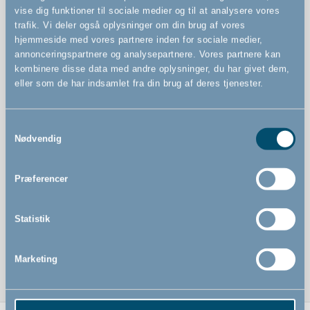
vise dig funktioner til sociale medier og til at analysere vores
Kan åbnes begge veje
trafik. Vi deler også oplysninger om din brug af vores
hjemmeside med vores partnere inden for sociale medier,
Kan betjenes med én hånd
annonceringspartnere og analysepartnere. Vores partnere kan
Indbygget sikkerhedsindikator viser om gitteret er
kombinere disse data med andre oplysninger, du har givet dem,
monteret korrekt
eller som de har indsamlet fra din brug af deres tjenester.
Samtykkevalg
Nødvendig
Præferencer
Statistik
Marketing