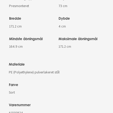
Presmonteret
73 cm
Bredde
Dybde
171.2 cm
4 cm
Mindste åbningsmål
Maksimale åbningsmål
164.9 cm
171.2 cm
Materiale
PE (Polyethylene) pulverlakeret stål
Farve
Sort
Varenummer
# 500924