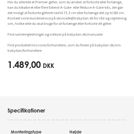
Har du allerede et Premier-gitter, som du ønsker at forkorte eller forlænge,
kan du tilkøbe et eller flere Extend-A-Gate- eller Reduce-A-Gate-kits, der gør
det muligt at forkorte gitteret ned til 73,5 cm eller forlænge det op til 183 cm.
Kontakt vores kundeservice på
servicedk@babydan.dk
for råd og vejledning
om, hvilke dele du skal bruge for at forlænge eller forkorte dit gitter.
Find samlevejledninger og videoer på babydan.dk/manualer
Find produktet hos vores forhandlere, som du finder på babydan.dk/om-
babydan/forhandlere
1.489,00
DKK
Specifikationer
Monteringstype
Højde