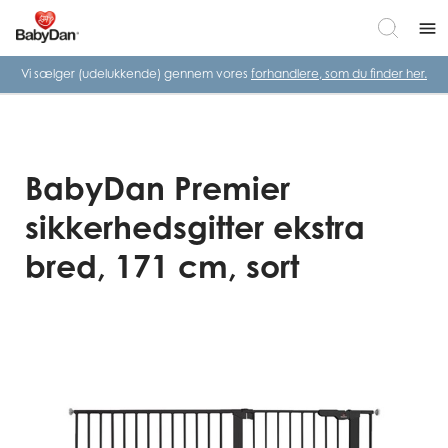
menu
Vi sælger (udelukkende) gennem vores
forhandlere, som du finder her.
BabyDan Premier
sikkerhedsgitter ekstra
bred, 171 cm, sort