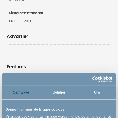
Sikkerhedsstandard
EN 1930 : 2011
Advarsler
Features
Ekstra bredt presmonteret sikkerhedsgitter
Samtykke
Detaljer
Om
Let at montere med wall cups og tape - ingen skruer
eller huller
Ideel til brede døråbninger, gange og entréer
Denne hjemmeside bruger cookies
Vi bruger cookies til at tilpasse vores indhold og annoncer, til at
Brug Onbox-app"en for nem trin-for-trin guide