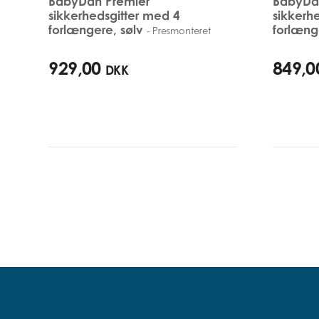
BabyDan Premier
BabyDa
sikkerhedsgitter med 4
sikkerh
forlængere, sølv
forlæng
- Presmonteret
99cm - 106,3cm
92,5cm - 
929,00
849,0
DKK