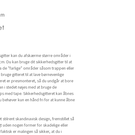
cm
et
gitter kan du afskærme større områder i
cm. Du kan bruge dit sikkerhedsgitter til at
ra de ”farlige” områder såsom trappen eller
bruge gitteret til at lave børnevenlige
teret er presmonteret, så du undgår at bore
an i stedet nøjes med at bruge de
ps med tape. Sikkerhedsgitteret kan åbnes
du behøver kun en hånd fri for at kunne åbne
et stilrent skandinavisk design, fremstillet så
gt uden nogen former for skadelige eller
faktisk er malingen så sikker, at du i