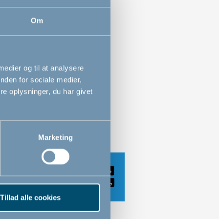
box-app"en for nem trin-for-trin
Om
nes begge veje
jenes med én hånd
 medier og til at analysere
nden for sociale medier,
et sikkerhedsindikator viser om
e oplysninger, du har givet
 er monteret korrekt
Marketing
Tillad alle cookies