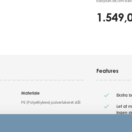
babydan.dk/om-baby
1.549,
Features
Materiale
Ekstra b
PE (Polyethylene) pulverlakeret stål
Let at 
ingen sk
Farve
Ideel t
Sort
entréer