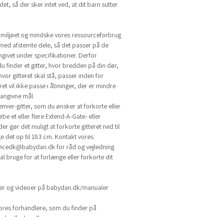
et, så der sker intet ved, at dit barn sutter
 miljøet og mindske vores ressourceforbrug
med afstemte dele, så det passer på de
givet under specifikationer. Derfor
 du finder et gitter, hvor bredden på din dør,
vor gitteret skal stå, passer inden for
et vil ikke passe i åbninger, der er mindre
 angivne mål.
emier-gitter, som du ønsker at forkorte eller
be et eller flere Extend-A-Gate- eller
r gør det muligt at forkorte gitteret ned til
e det op til 183 cm. Kontakt vores
vicedk@babydan.dk
for råd og vejledning
al bruge for at forlænge eller forkorte dit
ger og videoer på babydan.dk/manualer
ores forhandlere, som du finder på