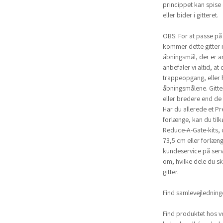
princippet kan spise d
eller bider i gitteret.
OBS: For at passe på
kommer dette gitter 
åbningsmål, der er an
anbefaler vi altid, at
trappeopgang, eller h
åbningsmålene. Gitter
eller bredere end de
Har du allerede et Pr
forlænge, kan du tilkø
Reduce-A-Gate-kits, de
73,5 cm eller forlæng
kundeservice på
ser
om, hvilke dele du sk
gitter.
Find samlevejlednin
Find produktet hos v