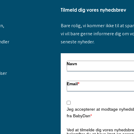
Tilmeld dig vores nyhedsbrev
rn,
Bare rolig, vi kommer ikke til at sp
vi vil bare gerne informere dig om v
ndler
seneste nyheder.
Navn
iser
Email
*
Jeg accepterer at modtage nyheds
fra BabyDan
*
Ved at tilmelde dig vores nyhedsbr
bekræfter du at have læst og accep