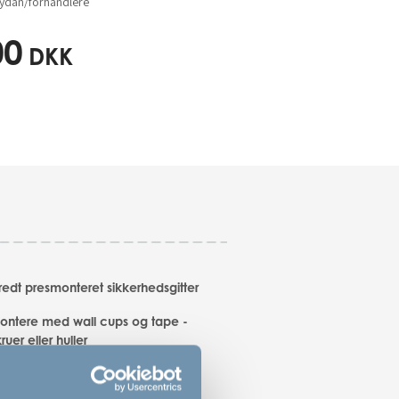
dan/forhandlere
00
DKK
redt presmonteret sikkerhedsgitter
montere med wall cups og tape -
ruer eller huller
il brede døråbninger, gange og