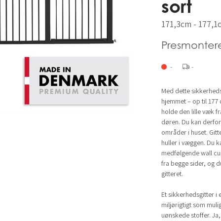
sort
171,3cm - 177,1
Presmonter
-
-
Med dette sikkerheds
hjemmet – op til 177 
holde den lille væk f
døren. Du kan derfor 
områder i huset. Git
huller i væggen. Du k
medfølgende wall cu
fra begge sider, og 
gitteret.
Et sikkerhedsgitter i 
miljørigtigt som muli
uønskede stoffer. Ja, 