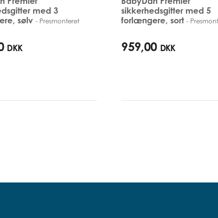
n Premier
BabyDan Premier
edsgitter med 3
sikkerhedsgitter med 5
ere, sølv
forlængere, sort
- Presmonteret
- Presmont
99,8cm
105,5cm - 112,8cm
0
959,00
DKK
DKK