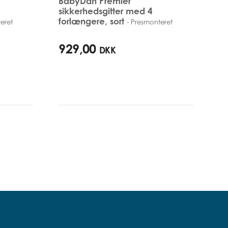
BabyDan Premier
sikkerhedsgitter med 4
forlængere, sort
eret
- Presmonteret
99cm - 106,3cm
929,00
DKK