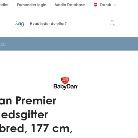
ndler
Forhandler login
Media Database
Dansk
keyboard_arrow_down
Søg
er.
an Premier
hedsgitter
 bred, 177 cm,