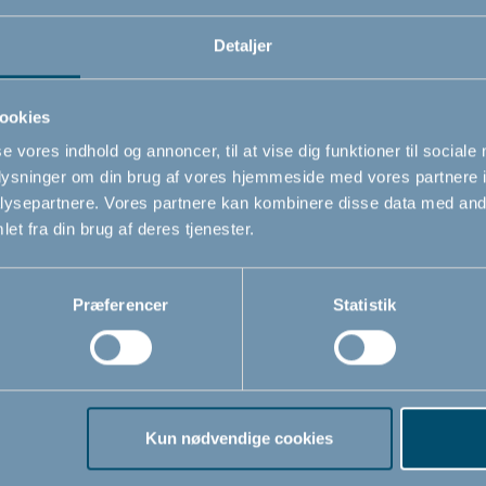
Varenummer
Brug On
Detaljer
guide
# 500925
Kan åb
ookies
Sikkerhedsstandard
Kan bet
se vores indhold og annoncer, til at vise dig funktioner til sociale
EN 1930 : 2011
oplysninger om din brug af vores hjemmeside med vores partnere i
Indbygg
ysepartnere. Vores partnere kan kombinere disse data med andr
gitteret
et fra din brug af deres tjenester.
Præferencer
Statistik
Kun nødvendige cookies