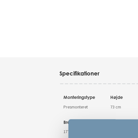
Specifikationer
Monteringstype
Højde
Presmonteret
73 cm
Bredde
Dybde
177.1 cm
4 cm