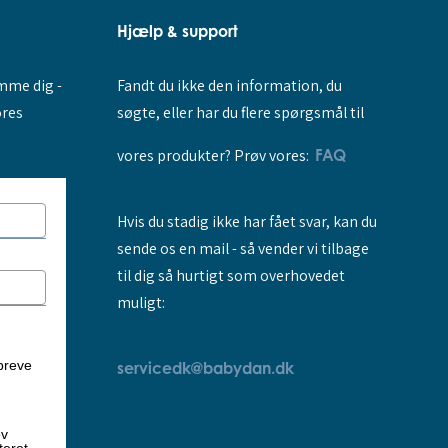
Hjælp & support
Fandt du ikke den information, du
amme dig -
søgte, eller har du flere spørgsmål til
ores
vores produkter? Prøv vores:
FAQ
Hvis du stadig ikke har fået svar, kan du
sende os en mail - så vender vi tilbage
til dig så hurtigt som overhovedet
muligt:
breve
servicedk@babydan.dk
ev
teret