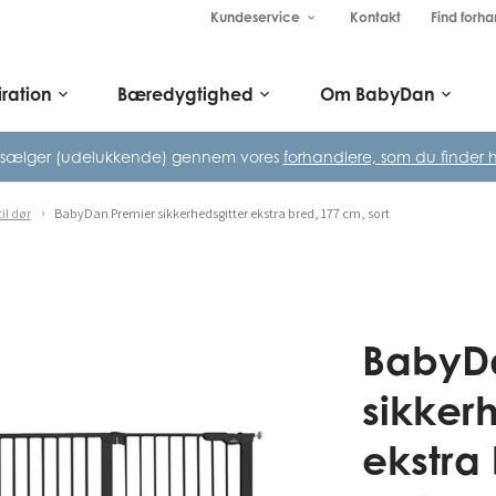
Kundeservice
Kontakt
Find forha
keyboard_arrow_down
iration
Bæredygtighed
Om BabyDan
keyboard_arrow_down
keyboard_arrow_down
keyboard_arrow_down
 sælger (udelukkende) gennem vores
forhandlere, som du finder h
il dør
BabyDan Premier sikkerhedsgitter ekstra bred, 177 cm, sort
BabyD
sikker
ekstra