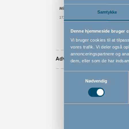
Mindste åbningsmål
Maksimale
Samtykke
åbningsmål
171.3 cm
177.1 cm
Denne hjemmeside bruger c
Vi bruger cookies til at tilpas
vores trafik. Vi deler også 
annonceringspartnere og anal
Advarsler
dem, eller som de har indsaml
Samtykkevalg
Nødvendig