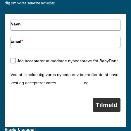
dig om vores seneste nyheder.
Navn
Email
*
Jeg accepterer at modtage nyhedsbreve fra BabyDan
*
Ved at tilmelde dig vores nyhedsbrev bekræfter du at have
Privatlivspolitik
Cookiepolitik
læst og accepteret vores
og
.
Tilmeld
Hjælp & support