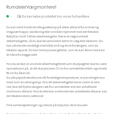
RumdelerVægmonteret
-
Du kan købe produktet hos vores forhandlere
Du kan nemt holde din lille guldklump på sikker afstand fra en bred og
irregulær trappe, døråbning eller område i hjemmet med det fleksible
BabyDan OLAF X Wide sikkerhedsgitter. Det er et vægmonteret
sikkerhedsgitter, så du skal skruemontere det til en væg eller dørkarm. Du
kan udvide det uendeligt med både små og store forlængere, som du
tilkøber separat. Du kan nemt passere gitteret, som du kan åbne med bare
én hånd fra begge sider.
Hvis du ønsker at anvende sikkerhedsgitteret som et pejsegitter skal du være
opmærksom på, at det skal placeres 75 cm fra varmekilden/ilden og mindst
90 cm fra åben ild.
Da alle pejse/brændeovne når forskellige temperaturer, er placeringen kun
ment som en retningslinje. Hvis dit sikkerhedsgitter bliver varmt at røre
ved,skal det flyttes længere væk fra varmekilden end den anbefalede
minimums afstand. Hvis du ikke kan overholde den anbefalede afstand, kan
der tilkøbes ekstra sektioner.
Find samlevejledninger og videoer på babydan.dk/manualer