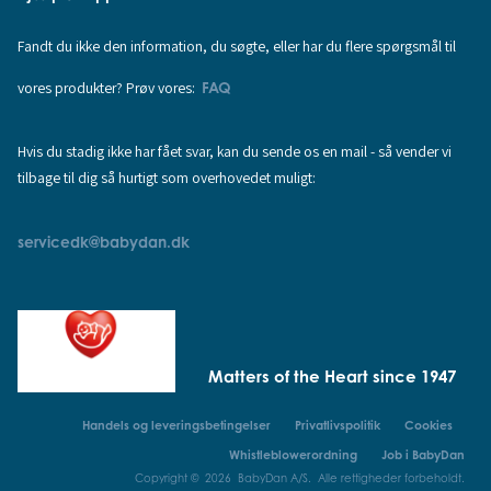
Fandt du ikke den information, du søgte, eller har du flere spørgsmål til
vores produkter? Prøv vores:
FAQ
Hvis du stadig ikke har fået svar, kan du sende os en mail - så vender vi
tilbage til dig så hurtigt som overhovedet muligt:
servicedk@babydan.dk
Matters of the Heart since 1947
Handels og leveringsbetingelser
Privatlivspolitik
Cookies
Whistleblowerordning
Job i BabyDan
Copyright © 2026 BabyDan A/S. Alle rettigheder forbeholdt.