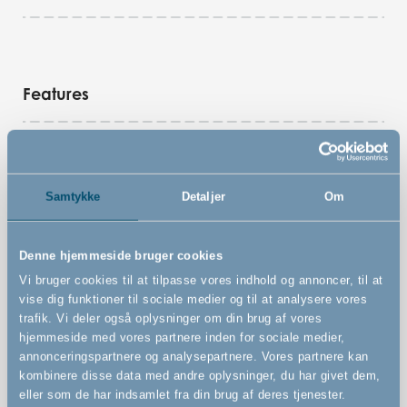
Features
Vægmonteret sikkerhedsgitter
Kan udvides uendeligt med både små og store
Samtykke
Detaljer
Om
forlængere. Tilkøbes separat
Kan åbnes fra begge sider
Denne hjemmeside bruger cookies
Kan åbnes med én hånd
Vi bruger cookies til at tilpasse vores indhold og annoncer, til at
vise dig funktioner til sociale medier og til at analysere vores
trafik. Vi deler også oplysninger om din brug af vores
hjemmeside med vores partnere inden for sociale medier,
annonceringspartnere og analysepartnere. Vores partnere kan
kombinere disse data med andre oplysninger, du har givet dem,
eller som de har indsamlet fra din brug af deres tjenester.