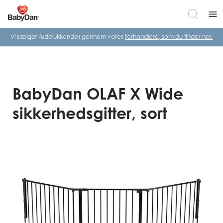
menu
Vi sælger (udelukkende) gennem vores
forhandlere, som du finder her.
BabyDan OLAF X Wide
sikkerhedsgitter, sort