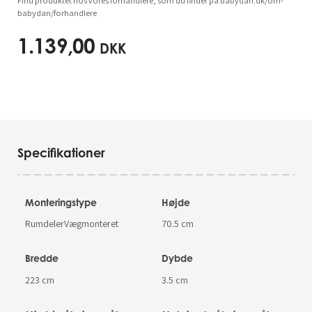
Find produktet hos vores forhandlere, som du finder på babydan.dk/om-
babydan/forhandlere
1.139,00
DKK
Specifikationer
Monteringstype
Højde
RumdelerVægmonteret
70.5 cm
Bredde
Dybde
223 cm
3.5 cm