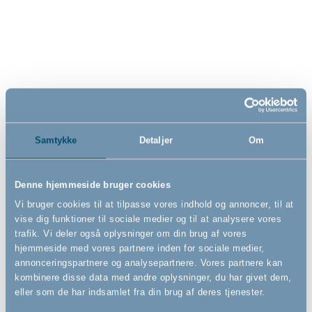
Vi vil hjælpe dig med at skabe et sikkert hjem for dine børn, hvor de trygt
kan leve og lege. Vi udvikler, producerer og sælger sikkerhedsudstyr til
børn i alderen 0-3 år. Vi forhandler også et bredt udvalg af møbler,
madrasser og udstyr til badeværelset for børn i samme aldersgruppe.
Vi er ISO 14001 miljøcertificeret, og har vundet utallige priser og awards
for vores produkter både nationalt og internationalt.
Samtykke
Detaljer
Om
Find os på:
Denne hjemmeside bruger cookies
Se Fødevarestyrelsens kontrolrapporter/smiley-rapporter
Vi bruger cookies til at tilpasse vores indhold og annoncer, til at
vise dig funktioner til sociale medier og til at analysere vores
trafik. Vi deler også oplysninger om din brug af vores
Tilmeld dig vores nyhedsbrev
hjemmeside med vores partnere inden for sociale medier,
annonceringspartnere og analysepartnere. Vores partnere kan
kombinere disse data med andre oplysninger, du har givet dem,
Bare rolig, vi kommer ikke til at spamme dig - vi vil bare gerne informere
eller som de har indsamlet fra din brug af deres tjenester.
dig om vores seneste nyheder.