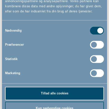
annonceringspartnere og analysepartnere. Vores partnere kan
kombinere disse data med andre oplysninger, du har givet dem,
eller som de har indsamlet fra din brug af deres tjenester.
Tilmeld dig vores nyhedsbrev
Bare rolig, vi kommer ikke til at spamme dig - vi vil bare gerne informere
Samtykkevalg
Nødvendig
dig om vores seneste nyheder.
Præferencer
Navn
Statistik
Email
*
Marketing
Jeg accepterer at modtage nyhedsbreve fra BabyDan
*
Ved at tilmelde dig vores nyhedsbrev bekræfter du at have
Tillad alle cookies
Privatlivspolitik
Cookiepolitik
læst og accepteret vores
og
.
Kun nødvendige cookies