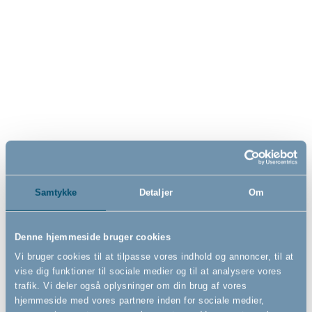
BabyDan - Matters of the Heart since 1947
Vi vil hjælpe dig med at skabe et sikkert hjem for dine børn, hvor de trygt
kan leve og lege. Vi udvikler, producerer og sælger sikkerhedsudstyr til
børn i alderen 0-3 år. Vi forhandler også et bredt udvalg af møbler,
madrasser og udstyr til badeværelset for børn i samme aldersgruppe.
Samtykke
Detaljer
Om
Vi er ISO 14001 miljøcertificeret, og har vundet utallige priser og awards
for vores produkter både nationalt og internationalt.
Denne hjemmeside bruger cookies
Vi bruger cookies til at tilpasse vores indhold og annoncer, til at
Find os på:
vise dig funktioner til sociale medier og til at analysere vores
trafik. Vi deler også oplysninger om din brug af vores
hjemmeside med vores partnere inden for sociale medier,
Se Fødevarestyrelsens kontrolrapporter/smiley-rapporter