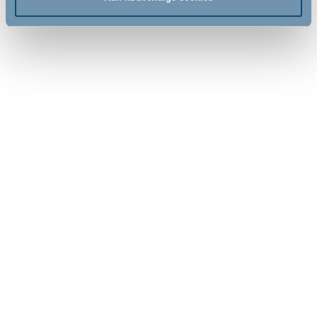
Tilmeld
Hjælp & support
Fandt du ikke den information, du søgte, eller har du flere spørgsmål til
vores produkter? Prøv vores:
FAQ
Hvis du stadig ikke har fået svar, kan du sende os en mail - så vender vi
tilbage til dig så hurtigt som overhovedet muligt:
servicedk@babydan.dk