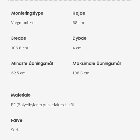
Monteringstype
Højde
Vægmonteret
68 cm
Bredde
Dybde
106.8 cm
4 cm
Mindste åbningsmål
Maksimale åbningsmål
62.5 cm
106.8 cm
Materiale
PE (Polyethylene) pulverlakeret stål
Farve
Sort