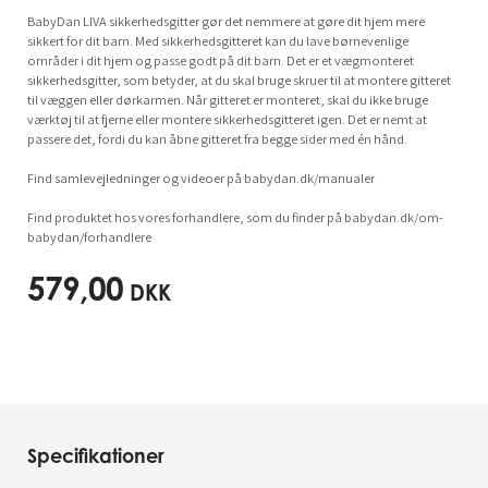
BabyDan LIVA sikkerhedsgitter gør det nemmere at gøre dit hjem mere
sikkert for dit barn. Med sikkerhedsgitteret kan du lave børnevenlige
områder i dit hjem og passe godt på dit barn. Det er et vægmonteret
sikkerhedsgitter, som betyder, at du skal bruge skruer til at montere gitteret
til væggen eller dørkarmen. Når gitteret er monteret, skal du ikke bruge
værktøj til at fjerne eller montere sikkerhedsgitteret igen. Det er nemt at
passere det, fordi du kan åbne gitteret fra begge sider med én hånd.
Find samlevejledninger og videoer på babydan.dk/manualer
Find produktet hos vores forhandlere, som du finder på babydan.dk/om-
babydan/forhandlere
579,00
DKK
Specifikationer