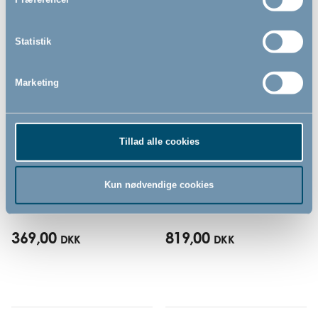
Statistik
Marketing
Tillad alle cookies
BabyDan SAGA
BabyDan ELIN
sikkerhedsgitter, hvid
sikkerhedsgitter, hvid
- Vægmonteret
- Vægmonteret
Kun nødvendige cookies
72cm - 78,5cm
69cm - 106,5cm
369,00
819,00
DKK
DKK