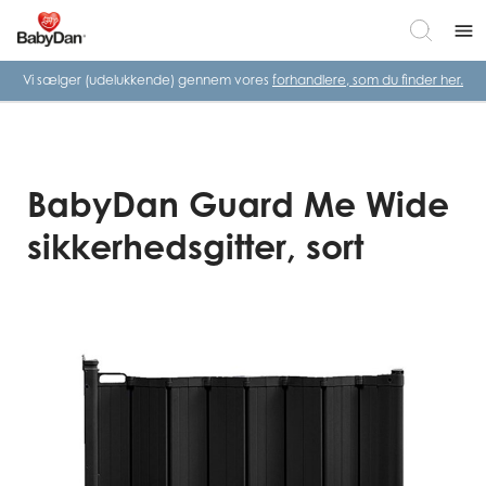
menu
Vi sælger (udelukkende) gennem vores
forhandlere, som du finder her.
BabyDan Guard Me Wide
sikkerhedsgitter, sort