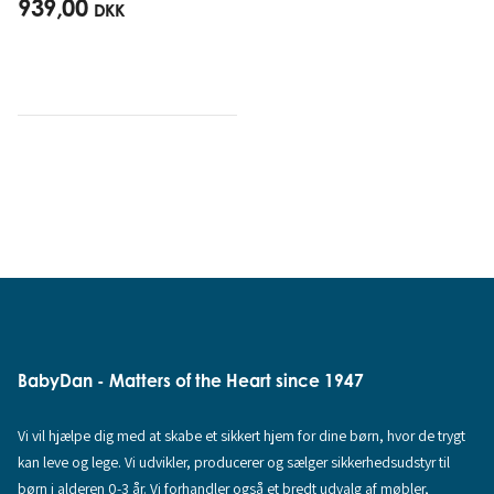
939,00
DKK
BabyDan - Matters of the Heart since 1947
Vi vil hjælpe dig med at skabe et sikkert hjem for dine børn, hvor de trygt
kan leve og lege. Vi udvikler, producerer og sælger sikkerhedsudstyr til
børn i alderen 0-3 år. Vi forhandler også et bredt udvalg af møbler,