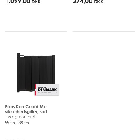
1.099,00
274,00
DKK
DKK
BabyDan Guard Me
sikkerhedsgitter, sort
- Vægmonteret
55cm - 89cm