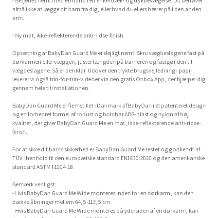
- Betjenes nemt med én hånd i en enkel træk- og trykbevægelse. Du behøver
altså ikke at lægge dit barn fra dig, eller hvad du ellers bærer på i den anden
arm.
- Ny mat, ikke-reflekterende anti-ridse-finish.
Opsætning af BabyDan Guard Me er dejligt nemt. Skru vægbeslagene fast på
dørkarmen eller væggen, juster længden på barrieren og fastgør den til
vægbeslagene. Så er den klar. Udover den trykte brugsvejledning i papir
leverer vi også trin-for-trin-videoer via den gratis Onbox App, der hjælper dig
gennem hele til installationen.
BabyDan Guard Me er fremstillet i Danmark af BabyDan i et patenteret design
og en forbedret formel af robust og holdbar ABS-plast og nylon af høj
kvalitet, der giver BabyDan Guard Me en mat, ikke-reflekterende anti-ridse-
finish.
For at sikre dit barns sikkerhed er BabyDan Guard Me testet og godkendt af
TÜV i henhold til den europæiske standard EN1930:2020 og den amerikanske
standard ASTM F1004-18.
Bemærk venligst:
- Hvis BabyDan Guard Me Wide monteres inden for en dørkarm, kan den
dække åbninger mellem 64,5-113,5 cm.
- Hvis BabyDan Guard Me Wide monteres på ydersiden af en dørkarm, kan