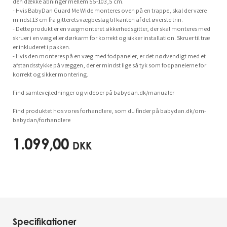
den dække åbninger mellem 55-103,5 cm.
- Hvis BabyDan Guard Me Wide monteres oven på en trappe, skal der være
mindst 13 cm fra gitterets vægbeslag til kanten af det øverste trin.
- Dette produkt er en vægmonteret sikkerhedsgitter, der skal monteres med
skruer i en væg eller dørkarm for korrekt og sikker installation. Skruer til træ
er inkluderet i pakken.
- Hvis den monteres på en væg med fodpaneler, er det nødvendigt med et
afstandsstykke på væggen, der er mindst lige så tyk som fodpanelerne for
korrekt og sikker montering.
Find samlevejledninger og videoer på babydan.dk/manualer
Find produktet hos vores forhandlere, som du finder på babydan.dk/om-
babydan/forhandlere
1.099,00
DKK
Specifikationer