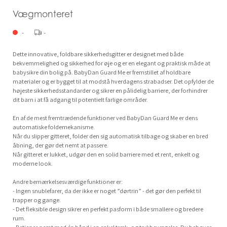
Vægmonteret
-
-
Dette innovative, foldbare sikkerhedsgitter er designet med både
bekvemmelighed og sikkerhed for øje og er en elegant og praktisk måde at
babysikre din bolig på. BabyDan Guard Me er fremstillet af holdbare
materialer og er bygget til at modstå hverdagens strabadser. Det opfylder de
højeste sikkerhedsstandarder og sikrer en pålidelig barriere, der forhindrer
dit barn i at få adgang til potentielt farlige områder.
En af de mest fremtrædende funktioner ved BabyDan Guard Me er dens
automatiske foldemekanisme.
Når du slipper gitteret, folder den sig automatisk tilbage og skaber en bred
åbning, der gør det nemt at passere.
Når gitteret er lukket, udgør den en solid barriere med et rent, enkelt og
moderne look.
Andre bemærkelsesværdige funktioner er:
- Ingen snublefarer, da der ikke er noget ”dørtrin” - det gør den perfekt til
trapper og gange.
- Det fleksible design sikrer en perfekt pasform i både smallere og bredere
rum.