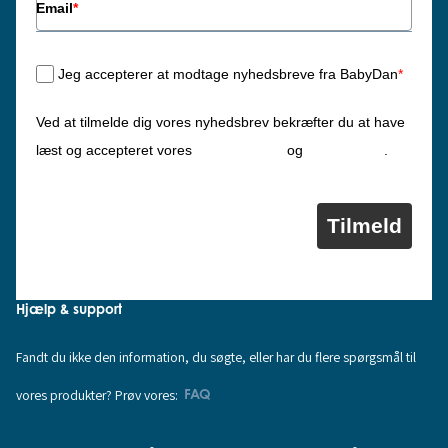
Email
*
Jeg accepterer at modtage nyhedsbreve fra BabyDan
*
Ved at tilmelde dig vores nyhedsbrev bekræfter du at have
Privatlivspolitik
Cookiepolitik
læst og accepteret vores
og
.
Tilmeld
Hjælp & support
Fandt du ikke den information, du søgte, eller har du flere spørgsmål til
vores produkter? Prøv vores:
FAQ