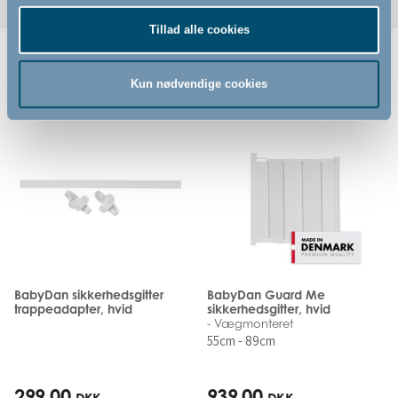
Tillad alle cookies
Relaterede produkter
Kun nødvendige cookies
BabyDan sikkerhedsgitter
BabyDan Guard Me
trappeadapter, hvid
sikkerhedsgitter, hvid
- Vægmonteret
55cm - 89cm
299,00
939,00