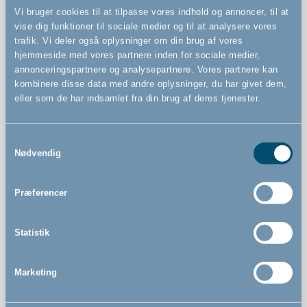
Vi bruger cookies til at tilpasse vores indhold og annoncer, til at
Ingen skadelige materialer - fri for BHA, phthalater og
vise dig funktioner til sociale medier og til at analysere vores
PVC
trafik. Vi deler også oplysninger om din brug af vores
Ny mat, ikke-reflekterende finish
hjemmeside med vores partnere inden for sociale medier,
annonceringspartnere og analysepartnere. Vores partnere kan
Skruer til montering på trævægge eller dørkarme til træ
kombinere disse data med andre oplysninger, du har givet dem,
medfølger.
eller som de har indsamlet fra din brug af deres tjenester.
Ny mat, ikke-reflekterende finish
Samtykkevalg
Nødvendig
Præferencer
Statistik
Marketing