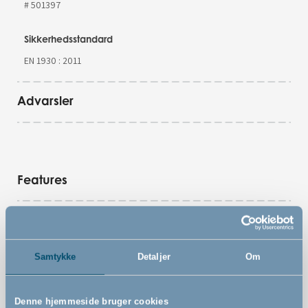
# 501397
Sikkerhedsstandard
EN 1930 : 2011
Advarsler
Features
Ekstra bred model af det populære BabyDan Guard Me
Automatisk foldbart design
Samtykke
Detaljer
Om
Næsten usynlig, når den ikke er i brug
Betjenes nemt med kun én hånd
Denne hjemmeside bruger cookies