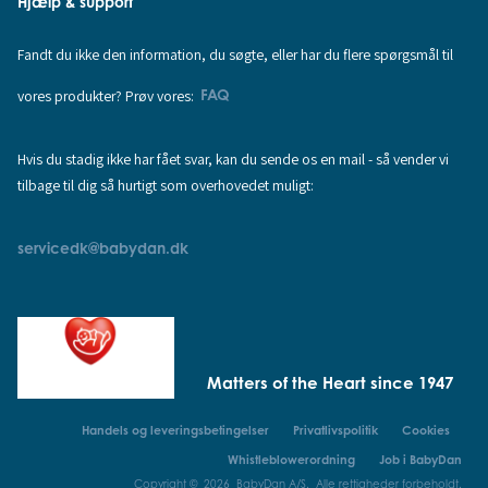
Hjælp & support
Fandt du ikke den information, du søgte, eller har du flere spørgsmål til
vores produkter? Prøv vores:
FAQ
Hvis du stadig ikke har fået svar, kan du sende os en mail - så vender vi
tilbage til dig så hurtigt som overhovedet muligt:
servicedk@babydan.dk
Matters of the Heart since 1947
Handels og leveringsbetingelser
Privatlivspolitik
Cookies
Whistleblowerordning
Job i BabyDan
Copyright © 2026 BabyDan A/S. Alle rettigheder forbeholdt.