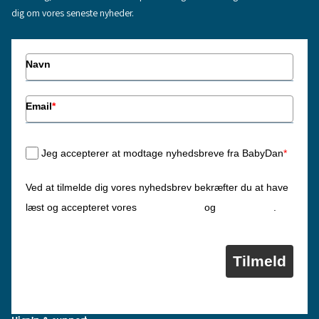
dig om vores seneste nyheder.
Navn
Email
*
Jeg accepterer at modtage nyhedsbreve fra BabyDan
*
Ved at tilmelde dig vores nyhedsbrev bekræfter du at have
Privatlivspolitik
Cookiepolitik
læst og accepteret vores
og
.
Tilmeld