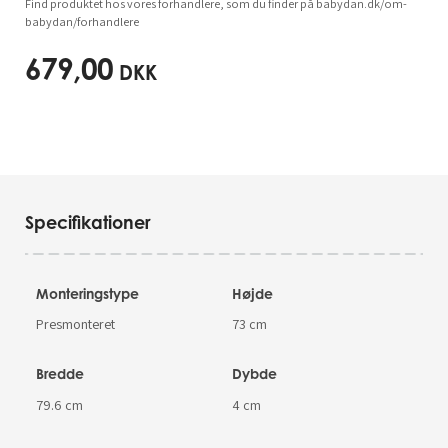
Find produktet hos vores forhandlere, som du finder på babydan.dk/om-
babydan/forhandlere
679,00
DKK
Specifikationer
Monteringstype
Højde
Presmonteret
73 cm
Bredde
Dybde
79.6 cm
4 cm