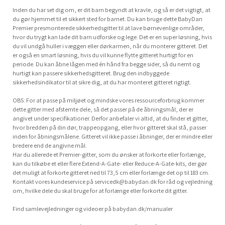
Inden du har set dig om, er dit barn begyndt at kravle, og så er det vigtigt, at
du gør hjemmet til et sikkert sted for barnet. Du kan bruge dette BabyDan
Premier presmonterede sikkerhedsgitter til at lave børnevenlige områder,
hvor du trygt kan lade dit barn udforske og lege. Det er en super løsning, hvis
du vil undgå huller i væggen eller dørkarmen, når du monterer gitteret. Det
er også en smart løsning, hvis du vil kunne flytte gitteret hurtigt for en
periode. Du kan åbne lågen med én hånd fra begge sider, så du nemt og
hurtigt kan passere sikkerhedsgitteret. Brug den indbyggede
sikkerhedsindikator til at sikre dig, at du har monteret gitteret rigtigt.
OBS: For at passe på miljøet og mindske vores ressourceforbrug kommer
dette gitter med afstemte dele, så det passer på de åbningsmål, der er
angivet under specifikationer. Derfor anbefaler vi altid, at du finder et gitter,
hvor bredden på din dør, trappeopgang, eller hvor gitteret skal stå, passer
inden for åbningsmålene. Gitteret vil ikke passe i åbninger, der er mindre eller
bredere end de angivne mål.
Har du allerede et Premier-gitter, som du ønsker at forkorte eller forlænge,
kan du tilkøbe et eller flere Extend-A-Gate- eller Reduce-A-Gate-kits, der gør
det muligt at forkorte gitteret ned til 73,5 cm eller forlænge det op til 183 cm.
Kontakt vores kundeservice på
servicedk@babydan.dk
for råd og vejledning
om, hvilke dele du skal bruge for at forlænge eller forkorte dit gitter.
Find samlevejledninger og videoer på babydan.dk/manualer