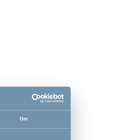
Ny vare
i
shoppen
BabyDan OLAF Pentagon, hvid
hvid
- Rumdeler
-
1.869,00
DKK
Om