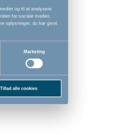
 medier og til at analysere
nden for sociale medier,
e oplysninger, du har givet
Marketing
BabyDan OLAF Wide
Tillad alle cookies
sikkerhedsgitter, sort
- RumdelerVægmonteret
90cm - 146cm
1.019,00
DKK