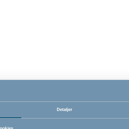
 NoTrip sikkerhedsgitter
BabyDan NoTrip Wide
hvid
sikkerhedsgitter metal, 
- Vægmonteret
- Vægmonteret
,5cm
72cm - 84,5cm
0
299,00
DKK
DKK
Detaljer
ookies