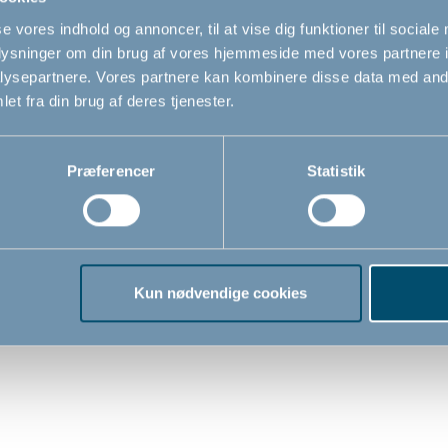
se vores indhold og annoncer, til at vise dig funktioner til sociale
oplysninger om din brug af vores hjemmeside med vores partnere i
ysepartnere. Vores partnere kan kombinere disse data med andr
et fra din brug af deres tjenester.
Præferencer
Statistik
 OLAF Rectangle, sort
BabyDan OLAF Wide
Kun nødvendige cookies
sikkerhedsgitter, hvid
r
90cm - 146cm
,00
1.019,00
DKK
DKK