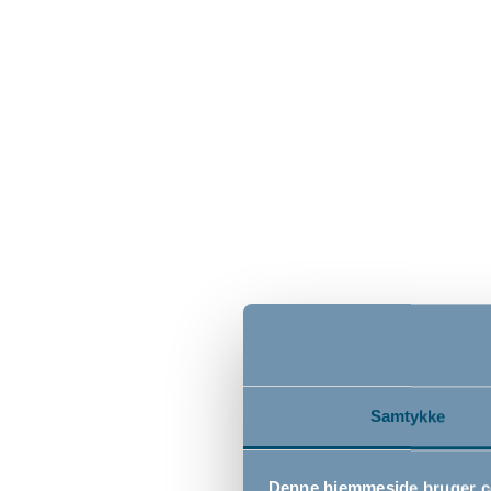
BabyDan multilås, sort
BabyDan
metal, 
72cm - 78
79,00
369,0
DKK
Samtykke
Denne hjemmeside bruger c