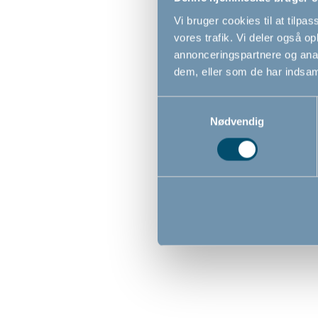
Vi bruger cookies til at tilpas
vores trafik. Vi deler også 
annonceringspartnere og anal
dem, eller som de har indsaml
Samtykkevalg
Nødvendig
BabyDan OLAF Pentagon, sort
BabyDan
- Rumdeler
- Rumdele
-
-
1.869,00
1.599
DKK