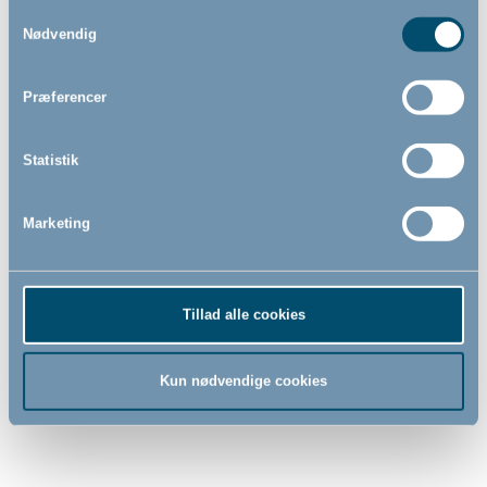
silicone 12m+/16-36m,
topmadras til kombivogn
Samtykkevalg
Chicco
(37x79 cm)
Nødvendig
Præferencer
49,00
789,00
DKK
DKK
Statistik
Marketing
Tillad alle cookies
Kun nødvendige cookies
DreamSafe åndbar cuddle
DreamSafe åndbar