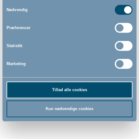
BabyDan, hvid
Samtykkevalg
Nødvendig
Præferencer
139,00
69,00
DKK
DKK
Statistik
Marketing
Tillad alle cookies
Kun nødvendige cookies
Klapvognsparasol by
Køleskabslås, on/off, 2 stk,