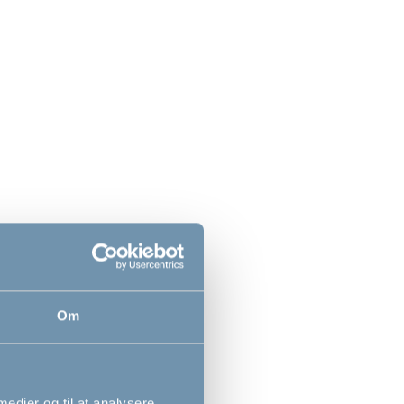
 Warm
DanChair by BabyDan, White
n
Wash, træhøjstol til børn
1.249,00
DKK
Om
 medier og til at analysere