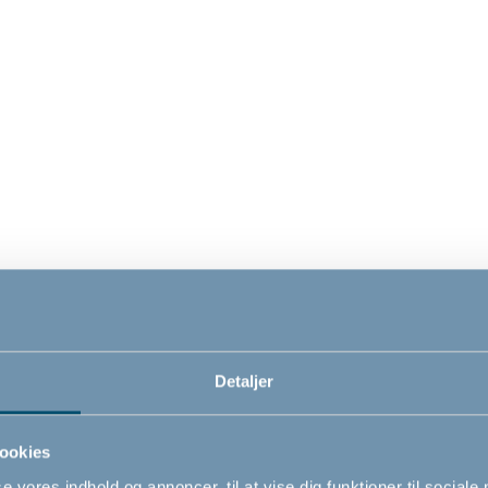
r by BabyDan, sort
DanChair by BabyDan,
Rose, rosa højstol til bør
,00
1.249,00
DKK
DKK
Detaljer
ookies
se vores indhold og annoncer, til at vise dig funktioner til sociale