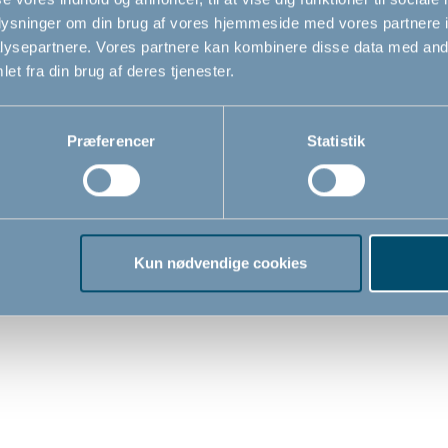
Ny vare
oplysninger om din brug af vores hjemmeside med vores partnere i
i
shoppen
ysepartnere. Vores partnere kan kombinere disse data med andr
et fra din brug af deres tjenester.
Præferencer
Statistik
 by BabyDan, Dusty
DanTray by BabyDan, M
å bakke til højstol
brun bakke til højstol
Kun nødvendige cookies
0
279,00
DKK
DKK