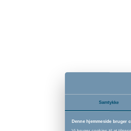
DanChair by BabyDan, Soft
DanChai
Green, grøn højstol til børn
1.249,00
1.249
DKK
Samtykke
Denne hjemmeside bruger c
Vi bruger cookies til at tilpas