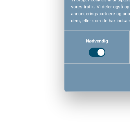
Ny vare
vores trafik. Vi deler også 
i
shoppen
annonceringspartnere og anal
dem, eller som de har indsaml
Samtykkevalg
Nødvendig
DanTray by BabyDan, Black,
DanTray
sort bakke til højstol
Blue, bl
279,00
279,0
DKK