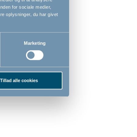
Ny vare
Ny vare
nden for sociale medier,
i
i
shoppen
shoppen
e oplysninger, du har givet
Marketing
occa,
DanTray by BabyDan, Nature,
træbakke til højstol
Tillad alle cookies
279,00
DKK