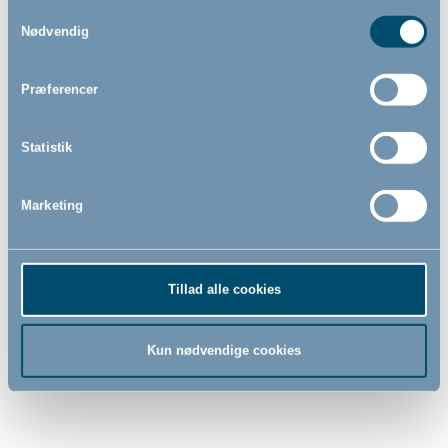
hvid
sort
- Rumdeler
- Rumdeler
Samtykkevalg
-
-
Nødvendig
Præferencer
1.869,00
1.869,00
DKK
DKK
Statistik
Marketing
Tillad alle cookies
Kun nødvendige cookies
BabyDan OLAF Rectangle,
BabyDan OLAF Wide