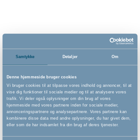
sikkerhedsgitter metal, hvid
sikkerhedsgitter metal, hvid
- Vægmonteret
- Vægmonteret
72cm - 78,5cm
72cm - 84,5cm
369,00
299,00
DKK
DKK
Samtykke
Detaljer
Om
Denne hjemmeside bruger cookies
Vi bruger cookies til at tilpasse vores indhold og annoncer, til at
vise dig funktioner til sociale medier og til at analysere vores
trafik. Vi deler også oplysninger om din brug af vores
hjemmeside med vores partnere inden for sociale medier,
annonceringspartnere og analysepartnere. Vores partnere kan
kombinere disse data med andre oplysninger, du har givet dem,
eller som de har indsamlet fra din brug af deres tjenester.
BabyDan OLAF Pentagon,
BabyDan OLAF Pentagon,