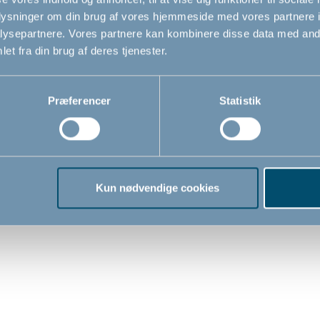
oplysninger om din brug af vores hjemmeside med vores partnere i
ysepartnere. Vores partnere kan kombinere disse data med andr
et fra din brug af deres tjenester.
Præferencer
Statistik
n DesignerGate
BabyDan dobbeltlågelå
edsgitter med 3
Kun nødvendige cookies
ere, sølv/natur
95,6cm
0
79,00
DKK
DKK