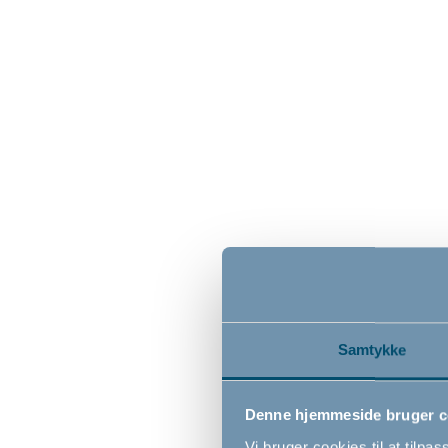
BabyDan Danamic
BabyDa
sikkerhedsgitter, sort, 74-80 cm
sikkerhe
- Presmonteret
- Presmon
74cm - 80cm
80cm - 8
539,00
639,0
DKK
Samtykke
Denne hjemmeside bruger c
Vi bruger cookies til at tilpas