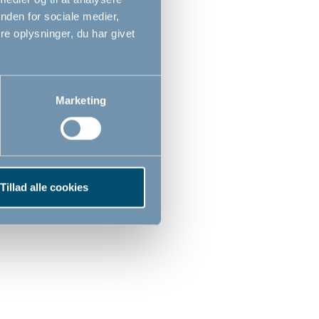
nden for sociale medier,
e oplysninger, du har givet
Marketing
s
BabyDan EBBA sikkerhedsgitter
metal, 105,5 cm hvid
Tillad alle cookies
- Vægmonteret
67cm - 105,5cm
639,00
DKK