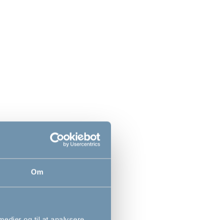
BabyDan DesignerGate
6-93 cm
sikkerhedsgitter med 1
forlængere, sølv/natur
69,1cm - 82,6cm
569,00
DKK
Om
 medier og til at analysere