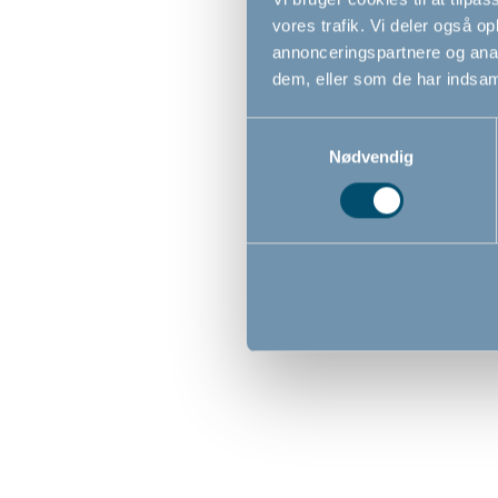
vores trafik. Vi deler også 
annonceringspartnere og anal
dem, eller som de har indsaml
Samtykkevalg
Nødvendig
BabyDan DesignerGate
BabyDa
sikkerhedsgitter med 2
sikkerh
forlængere, sølv/natur
forlæng
69,1cm - 89,1cm
69,1cm - 
579,00
599,0
DKK