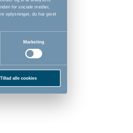
Ny vare
nden for sociale medier,
i
shoppen
e oplysninger, du har givet
Marketing
stial
Bébé-jou skammel, Chalk
Brown
Tillad alle cookies
199,00
DKK