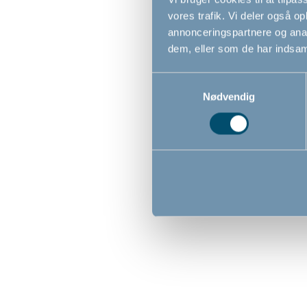
vores trafik. Vi deler også 
annonceringspartnere og anal
dem, eller som de har indsaml
Samtykkevalg
Nødvendig
Bébé-jou potte, Pale Pink
Bébé-j
Green
119,00
179,0
DKK