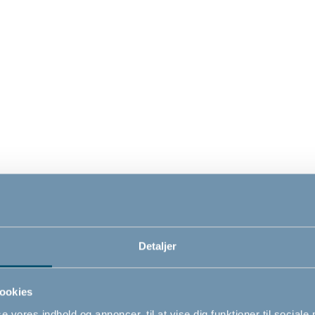
u potte, Celestial Blue
Bébé-jou potte, Chalk 
0
119,00
DKK
DKK
Detaljer
ookies
se vores indhold og annoncer, til at vise dig funktioner til sociale