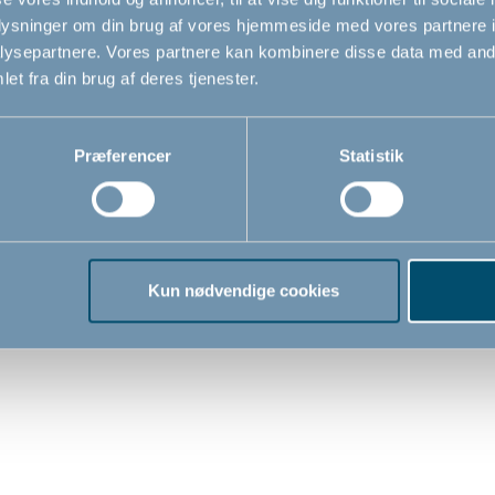
oplysninger om din brug af vores hjemmeside med vores partnere i
ysepartnere. Vores partnere kan kombinere disse data med andr
et fra din brug af deres tjenester.
Præferencer
Statistik
ou skammel, Breeze
Bébé-jou skammel, Cele
Blue
Kun nødvendige cookies
0
179,00
DKK
DKK