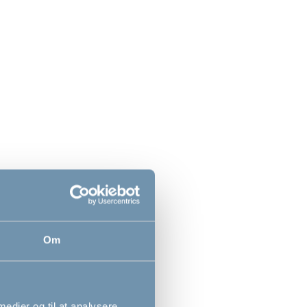
Brown
Bébé-jou potte, hvid
119,00
DKK
Om
 medier og til at analysere