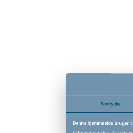
Bébé-jou potte, Breeze Green
Bébé-jo
119,00
119,0
DKK
Samtykke
Denne hjemmeside bruger c
Vi bruger cookies til at tilpas