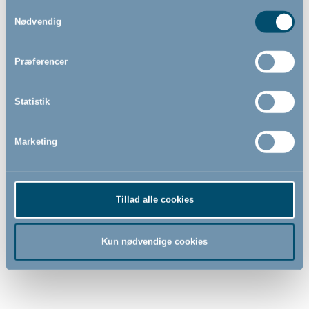
Taupe
toiletsæde, Taupe
Samtykkevalg
Nødvendig
Præferencer
139,00
229,00
DKK
DKK
Statistik
Marketing
Tillad alle cookies
Kun nødvendige cookies
Bébé-jou potte, Taupe
Easy Wipe Box, Æske til