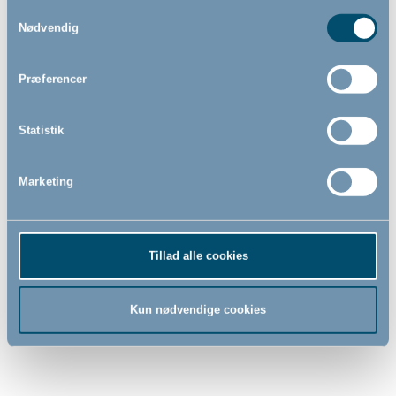
sikkerhedsgitter, sort
Samtykkevalg
- Vægmonteret
Nødvendig
62,5cm - 106,8cm
Præferencer
579,00
375,00
DKK
DKK
Statistik
Marketing
Tillad alle cookies
Kun nødvendige cookies
BabyDan magnetlås
BabyDan Maja