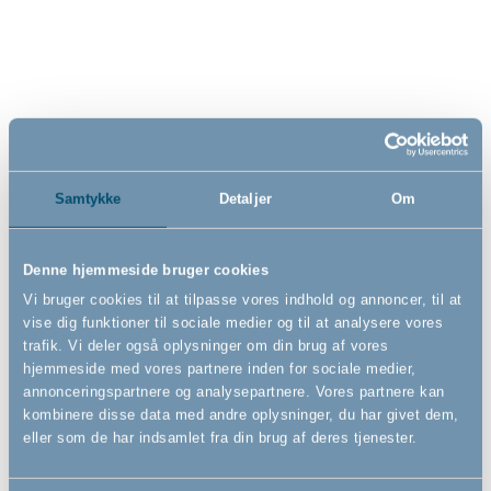
sikkerhedsgitter, hvid, 60,5-
sikkerhedsgitter, hvid
66,5 cm
- Presmonteret
- Vægmonteret
60,5cm - 66,5cm
62,5cm - 106,8cm
499,00
579,00
DKK
DKK
Samtykke
Detaljer
Om
Denne hjemmeside bruger cookies
Vi bruger cookies til at tilpasse vores indhold og annoncer, til at
vise dig funktioner til sociale medier og til at analysere vores
trafik. Vi deler også oplysninger om din brug af vores
hjemmeside med vores partnere inden for sociale medier,
annonceringspartnere og analysepartnere. Vores partnere kan
kombinere disse data med andre oplysninger, du har givet dem,
eller som de har indsamlet fra din brug af deres tjenester.
BabyDan LIVA
BabyDan Lux Sele